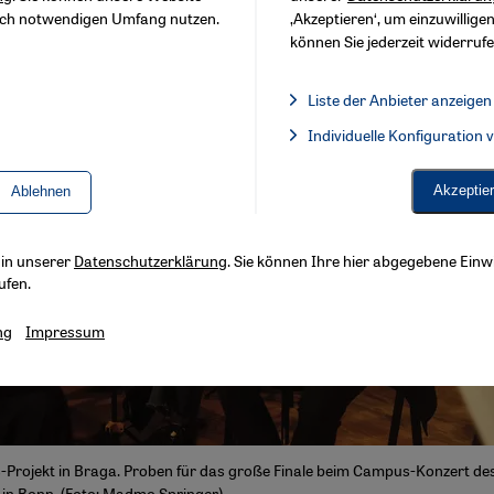
sch notwendigen Umfang nutzen.
‚Akzeptieren‘, um einzuwilligen
können Sie jederzeit widerrufe
Liste der Anbieter anzeigen
Liste der Anbieter:
Individuelle Konfiguration
Facebook Embed / Facebook 
Akzeptie
Ablehnen
s in unserer
Datenschutzerklärung
. Sie können Ihre hier abgegebene Einwi
ufen.
ng
Impressum
-Projekt in Braga. Proben für das große Finale beim Campus-Konzert de
 in Bonn. (Foto: Madmo Springer)