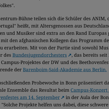
olkes".
entrum-Bühne teilen sich die Schüler des ANIM, d
rtugal" heißt, mit Altersgenossen aus Deutschlan
en und Musiker sind extra an den Rand Europas g
mit den afghanischen Kollegen das Programm d
u erarbeiten. Mit von der Partie sind sowohl Mu
r des
Bundesjugendorchesters
, das bereits seit
 Campus-Projektes der DW und des Beethovenfeste
erende der
Barenboim-Said-Akademie aus Berlin.
bschließenden Probewoche in Bonn präsentiert d
nale Ensemble das Resultat beim
Campus-Konzert
venfestes am 14. September
in der Aula der Bo
. "Solche Projekte helfen uns dabei, diese schwere