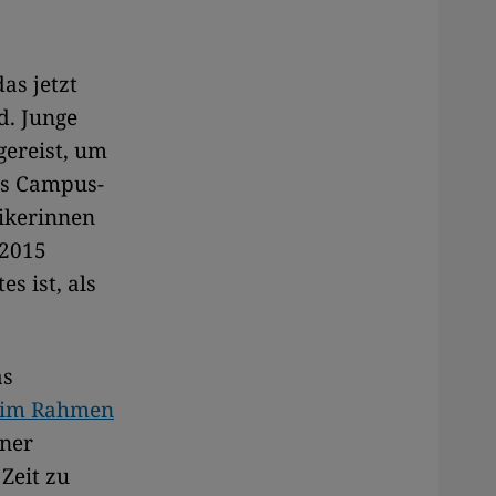
as jetzt
d. Junge
ereist, um
es Campus-
sikerinnen
 2015
s ist, als
as
 im Rahmen
nner
 Zeit zu