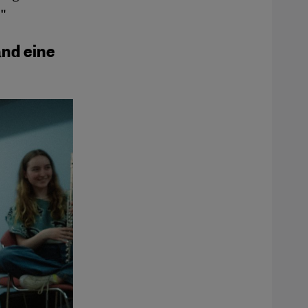
."
nd eine