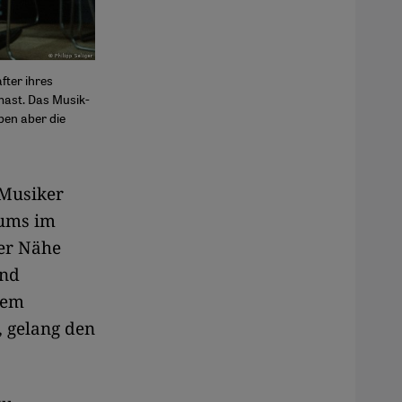
fter ihres
mast. Das Musik-
ben aber die
 Musiker
rums im
der Nähe
und
nem
 gelang den