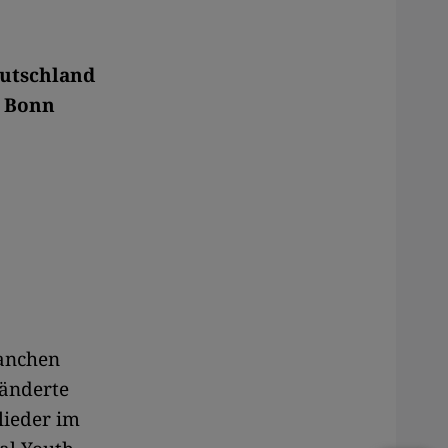
eutschland
n Bonn
manchen
ränderte
lieder im