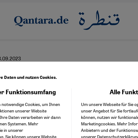
3.09.2023
ovenfest bietet Plattf
re Daten und nutzen Cookies.
fghanistan und Iran
r Funktionsumfang
Alle Funk
Facebook Embed / Facebo
Akzeptieren
Google Tag Manager
h notwendige Cookies, um Ihnen
Um unsere Webseite für Sie op
Twitter Embed
nktionen unserer Website
unser Angebot für Sie fortlau
Instagram Embed
Ihre Daten verarbeiten wir dann
können, nutzen wir funktional
Youtube Embed
English
enen Systemen. Mehr
Marketingcookies. Mehr Info
Google Maps Embed
ie in unserer
Anbietern und der Funktionswe
ng
. Sie können unsere Website
unserer
Datenschutzerklärun