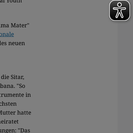
al Youth
Alma Mater"
onale
 des neuen
ie Sitar,
abana. "So
strumente in
chsten
utter hatte
eiratet
ungen: "Das