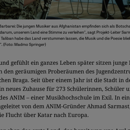
Barbarei: Die jungen Musiker aus Afghanistan empfinden sich als Botscha
 darum, unserem Land eine Stimme zu verleihen", sagt Projekt-Leiter Sar
 Taliban habe das Land verstummen lassen, die Musik und die Poesie blie
s". (Foto: Madmo Springer)
und gefühlt ein ganzes Leben später sitzen junge
in den geräumigen Proberäumen des Jugendzent
chen Braga. Seit über einem Jahr ist die Stadt in 
in neues Zuhause für 273 Schülerinnen, Schüler 
des ANIM – einer Musikhochschule im Exil. In ei
angeleitet von dem ANIM-Gründer Ahmad Sarmast,
e Flucht über Katar nach Europa.