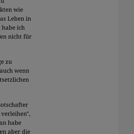
zu
ekten wie
as Leben in
 habe ich
en nicht für
ge zu
, auch wenn
tsetzlichen
Botschafter
verleihen",
ban habe
en aber die