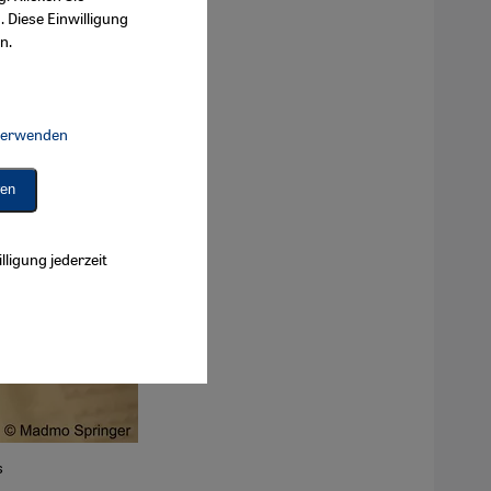
. Diese Einwilligung
n.
 verwenden
Connect, Google Maps Embed, Google Tag Manager, Instagram Embed, 
ren
lligung jederzeit
s