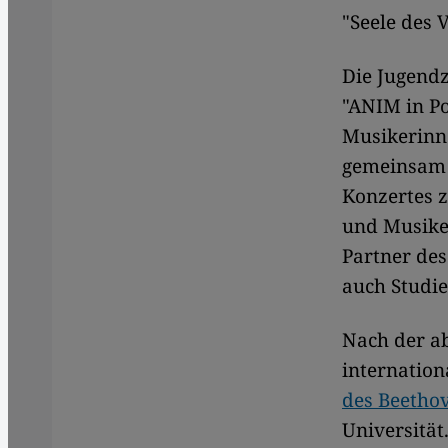
"Seele des V
Die Jugendz
"ANIM in Po
Musikerinn
gemeinsam 
Konzertes z
und Musike
Partner des
auch Studi
Nach der a
internatio
des Beetho
Universität