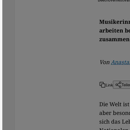
Musikerinn
arbeiten b
zusammen. 
Von
Anasta
Link
Teile
Die Welt is
aber besond
sich das L