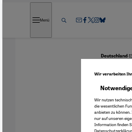
Direkt zum Inhalt springen
Menü
·
1
Deutschland
Beeth
Wir verarbeiten Ih
für A
Notwendige
Wir nutzen technisc
die wesentlichen Fu
anbieten zu können. 
Deutsch
nur auf unseren eig
Information finden S
Datenschutzerkläru