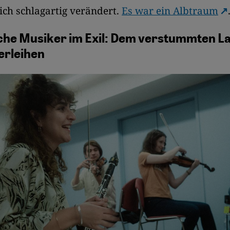
ich schlagartig verändert.
Es war ein Albtraum
he Musiker im Exil: Dem verstummten La
erleihen