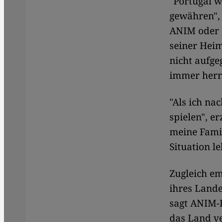
"Portugal w
gewähren", 
ANIM oder
seiner Heim
nicht aufge
immer herr
"Als ich na
spielen", e
meine Famil
Situation le
Zugleich em
ihres Lande
sagt ANIM-L
das Land ve