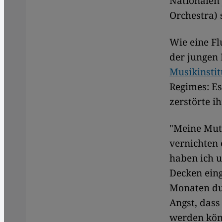
Nationalen
Orchestra) 
Wie eine Fl
der jungen
Musikinsti
Regimes: E
zerstörte i
"Meine Mutt
vernichten 
haben ich u
Decken eing
Monaten du
Angst, dass
werden kön