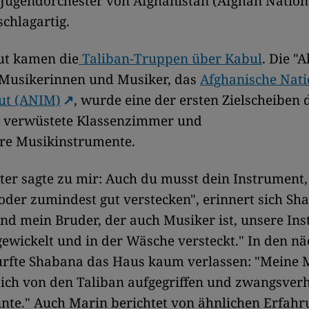
 Jugendorchester von Afghanistan (Afghan Nation
schlagartig.
ut kamen die
Taliban-Truppen über Kabul
. Die "
 Musikerinnen und Musiker, das
Afghanische Nati
tut (ANIM)
, wurde eine der ersten Zielscheiben
s verwüstete Klassenzimmer und
hre Musikinstrumente.
er sagte zu mir: Auch du musst dein Instrument, d
oder zumindest gut verstecken", erinnert sich Sh
nd mein Bruder, der auch Musiker ist, unsere In
ewickelt und in der Wäsche versteckt." In den nä
rfte Shabana das Haus kaum verlassen: "Meine M
 ich von den Taliban aufgegriffen und zwangsverh
nte." Auch Marin berichtet von ähnlichen Erfahr