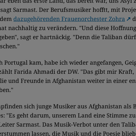
ar eben das erste Land, das bereit war, uns Asyl 
sagt Sarmast. Der Berufsmusiker hofftt, mit Proj
 dem
dazugehörenden Frauenorchester Zohra
d
at nachhaltig zu verändern. "Und diese Hoffnung
geben", sagt er hartnäckig. "Denn die Taliban dürf
schen."
ch Portugal kam, habe ich wieder angefangen, Gei
rzählt Farida Ahmadi der DW. "Das gibt mir Kraft
ie und Freunde in Afghanistan weiter in einer en
ben."
pfinden sich junge Musiker aus Afghanistan als 
s: "Es geht darum, unserem Land eine Stimme zu 
eiter Sarmast. Das Musik-Verbot unter den Tali
rstummen lassen, die Musik und die Poesie blieb