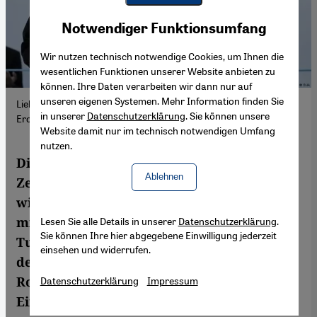
Youtube Embed
Akzeptieren
Notwendiger Funktionsumfang
Google Maps Embed
Wir nutzen technisch notwendige Cookies, um Ihnen die
wesentlichen Funktionen unserer Website anbieten zu
können. Ihre Daten verarbeiten wir dann nur auf
unseren eigenen Systemen. Mehr Information finden Sie
Liebäugeln mit der Unterstützung nationalistischer Kreis:
in unserer
Datenschutzerklärung
. Sie können unsere
Erdogan mit dem MHP-Vorsitzenden Devlet Bahceli
Website damit nur im technisch notwendigen Umfang
nutzen.
Die Türkei wendet sich verstärkt nach
Ablehnen
Zentralasien und intensiviert ihre
wirtschaftlichen, politischen und
militärischen Beziehungen zu den
Lesen Sie alle Details in unserer
Datenschutzerklärung
.
Sie können Ihre hier abgegebene Einwilligung jederzeit
Turkstaaten. Welches sind die Triebkräfte
einsehen und widerrufen.
der türkischen Zentralasienpolitik? Welche
Rolle spielt die Idee des Panturkismus?
Datenschutzerklärung
Impressum
Eine Analyse von Yaşar Aydın