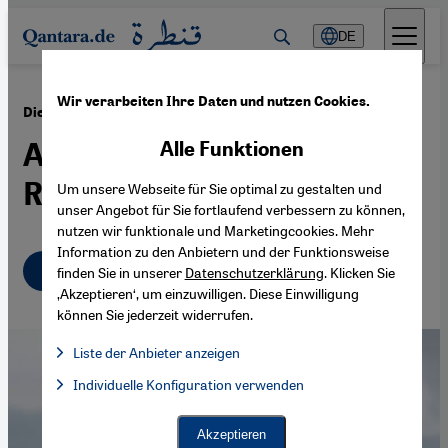
Direkt zum Inhalt springen
DE
Wir verarbeiten Ihre Daten und nutzen Cookies.
·
25.04.2022
Die Türkei und Zentralasien
Auf dem Weg zur
Alle Funktionen
Regionalmacht
Um unsere Webseite für Sie optimal zu gestalten und
unser Angebot für Sie fortlaufend verbessern zu können,
nutzen wir funktionale und Marketingcookies. Mehr
Information zu den Anbietern und der Funktionsweise
Deutsch
English
finden Sie in unserer
Datenschutzerklärung
. Klicken Sie
‚Akzeptieren‘, um einzuwilligen. Diese Einwilligung
können Sie jederzeit widerrufen.
Liste der Anbieter anzeigen
Liste der Anbieter:
Individuelle Konfiguration verwenden
Facebook Embed / Facebook Connect
Facebook Embed / Facebook Connect, Google Maps Embed, Go
Google Tag Manager
Twitter Embed
Akzeptieren
Instagram Embed