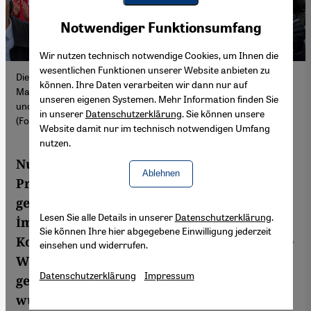
Youtube Embed
Akzeptieren
Notwendiger Funktionsumfang
Google Maps Embed
Wir nutzen technisch notwendige Cookies, um Ihnen die
wesentlichen Funktionen unserer Website anbieten zu
Die Verhaftung von İmamoğlu löste am Mittwoch
können. Ihre Daten verarbeiten wir dann nur auf
Massenproteste in Istanbul aus, als Tausende gegen Erdoğan
unseren eigenen Systemen. Mehr Information finden Sie
und die jahrzehntelange Herrschaft der AKP demonstrierten.
in unserer
Datenschutzerklärung
. Sie können unsere
(Foto: picture alliance / ZUMAPRESS.com | T. Ildun)
Website damit nur im technisch notwendigen Umfang
nutzen.
Nur Tage bevor er zum
Ablehnen
Präsidentschaftskandidaten der CHP
gewählt werden sollte, wurde Ekrem
Lesen Sie alle Details in unserer
Datenschutzerklärung
.
İmamoğlu verhaftet. Die Anklage:
Sie können Ihre hier abgegebene Einwilligung jederzeit
Korruption und Terrorismus. Bis er 2019 die
einsehen und widerrufen.
Wahl zum Bürgermeister von Istanbul
Datenschutzerklärung
Impressum
gewann, war er relativ unbekannt. Wie
wurde er zu Erdoğans größtem Rivalen?