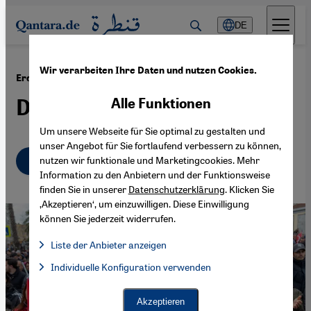
Direkt zum Inhalt springen
DE
Wir verarbeiten Ihre Daten und nutzen Cookies.
·
21.03.2025
Erdoğans Rivale Ekrem İmamoğlu
Das perfekte Profil
Alle Funktionen
Um unsere Webseite für Sie optimal zu gestalten und
unser Angebot für Sie fortlaufend verbessern zu können,
Deutsch
English
nutzen wir funktionale und Marketingcookies. Mehr
عربي
Information zu den Anbietern und der Funktionsweise
finden Sie in unserer
Datenschutzerklärung
. Klicken Sie
‚Akzeptieren‘, um einzuwilligen. Diese Einwilligung
können Sie jederzeit widerrufen.
Liste der Anbieter anzeigen
Liste der Anbieter:
Individuelle Konfiguration verwenden
Facebook Embed / Facebook Connect
Facebook Embed / Facebook Connect, Google Maps Embed, Go
Google Tag Manager
Twitter Embed
Akzeptieren
Instagram Embed