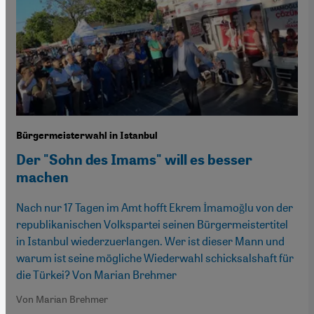
Bürgermeisterwahl in Istanbul
Der "Sohn des Imams" will es besser
machen
Nach nur 17 Tagen im Amt hofft Ekrem İmamoğlu von der
republikanischen Volkspartei seinen Bürgermeistertitel
in Istanbul wiederzuerlangen. Wer ist dieser Mann und
warum ist seine mögliche Wiederwahl schicksalshaft für
die Türkei? Von Marian Brehmer
Von Marian Brehmer