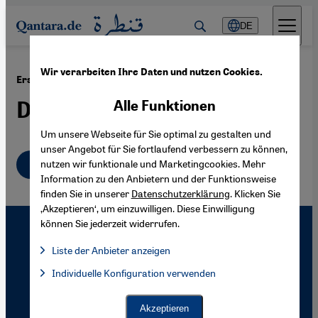
Direkt zum Inhalt springen
DE
Wir verarbeiten Ihre Daten und nutzen Cookies.
·
22.01.2012
Erster Jahrestag des ägyptischen Aufstandes
Die unvollendete Revolution
Alle Funktionen
Um unsere Webseite für Sie optimal zu gestalten und
unser Angebot für Sie fortlaufend verbessern zu können,
Deutsch
nutzen wir funktionale und Marketingcookies. Mehr
Information zu den Anbietern und der Funktionsweise
finden Sie in unserer
Datenschutzerklärung
. Klicken Sie
‚Akzeptieren‘, um einzuwilligen. Diese Einwilligung
können Sie jederzeit widerrufen.
Liste der Anbieter anzeigen
Liste der Anbieter:
Individuelle Konfiguration verwenden
Facebook Embed / Facebook Connect
Facebook Embed / Facebook Connect, Google Maps Embed, Go
Google Tag Manager
Twitter Embed
Akzeptieren
Instagram Embed