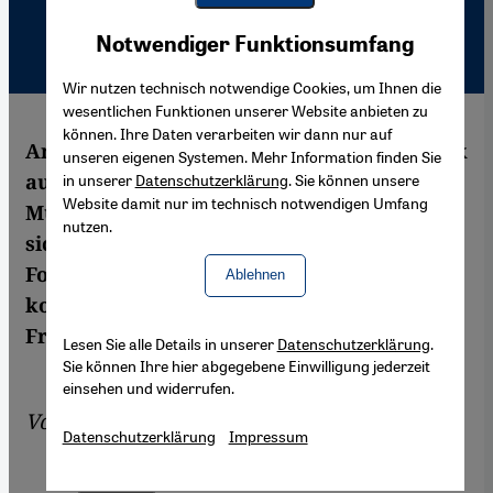
Youtube Embed
Akzeptieren
Notwendiger Funktionsumfang
Google Maps Embed
Wir nutzen technisch notwendige Cookies, um Ihnen die
wesentlichen Funktionen unserer Website anbieten zu
können. Ihre Daten verarbeiten wir dann nur auf
Am 25. Januar 2011 ging das ägyptische Volk
unseren eigenen Systemen. Mehr Information finden Sie
auf die Straße, um gegen das autokratische
in unserer
Datenschutzerklärung
. Sie können unsere
Website damit nur im technisch notwendigen Umfang
Mubarak-System aufzubegehren. Obwohl
nutzen.
sich die Demokratieaktivisten mit ihren
Forderungen bisher nicht durchsetzen
Ablehnen
konnten, halten sie an ihrem Kampf für
Freiheit und Mitbestimmung fest.
Lesen Sie alle Details in unserer
Datenschutzerklärung
.
Sie können Ihre hier abgegebene Einwilligung jederzeit
einsehen und widerrufen.
Von
Amira El Ahl
Datenschutzerklärung
Impressum