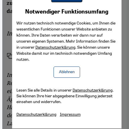
zum Erfolg führen kann – vorausgesetzt,
Youtube Embed
Akzeptieren
das Militär gibt die Macht vollständig ab.
Notwendiger Funktionsumfang
Google Maps Embed
Wir nutzen technisch notwendige Cookies, um Ihnen die
wesentlichen Funktionen unserer Website anbieten zu
Interview von
Christoph Dreyer
können. Ihre Daten verarbeiten wir dann nur auf
unseren eigenen Systemen. Mehr Information finden Sie
in unserer
Datenschutzerklärung
. Sie können unsere
Website damit nur im technisch notwendigen Umfang
Link
Drucken
Teilen
nutzen.
Ablehnen
Im September 2010 – noch vor Beginn der
Revolution in Tunesien – schrieben Sie in
Lesen Sie alle Details in unserer
Datenschutzerklärung
.
einem Kommentar, es sei an der Zeit für die
Sie können Ihre hier abgegebene Einwilligung jederzeit
Ägypter, gegen das Regime mobilzumachen.
einsehen und widerrufen.
Hatten Sie eine Vorahnung vom Ausmaß
Datenschutzerklärung
Impressum
dessen, was wenige Monate später in Ihrem
Land passieren sollte?