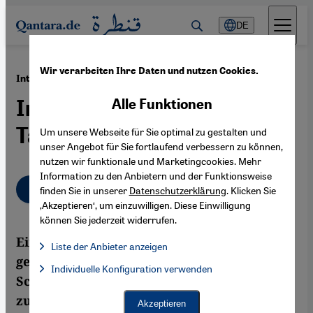
Direkt zum Inhalt springen
DE
Wir verarbeiten Ihre Daten und nutzen Cookies.
·
27.01.2012
Interview mit Ahdaf Soueif
Im Dienste der Jugend vom
Alle Funktionen
Tahrir-Platz
Um unsere Webseite für Sie optimal zu gestalten und
unser Angebot für Sie fortlaufend verbessern zu können,
nutzen wir funktionale und Marketingcookies. Mehr
Information zu den Anbietern und der Funktionsweise
Deutsch
English
عربي
finden Sie in unserer
Datenschutzerklärung
. Klicken Sie
‚Akzeptieren‘, um einzuwilligen. Diese Einwilligung
können Sie jederzeit widerrufen.
Ein Jahr nach dem Beginn des Aufstands
Liste der Anbieter anzeigen
gegen Präsident Mubarak ist die ägyptische
Liste der Anbieter:
Individuelle Konfiguration verwenden
Facebook Embed / Facebook Connect
Facebook Embed / Facebook Connect, Google Maps Embed, Go
Schriftstellerin und Aktivistin Ahdaf Soueif
Google Tag Manager
Twitter Embed
zuversichtlich, dass die Revolution noch
Akzeptieren
Instagram Embed