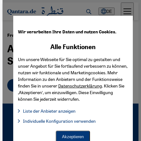
Direkt zum Inhalt springen
DE
Wir verarbeiten Ihre Daten und nutzen Cookies.
·
21.01.2005
Frauenrechte in der Türkei
Appell für mehr
Alle Funktionen
Selbstbestimmung
Um unsere Webseite für Sie optimal zu gestalten und
unser Angebot für Sie fortlaufend verbessern zu können,
nutzen wir funktionale und Marketingcookies. Mehr
Information zu den Anbietern und der Funktionsweise
Deutsch
finden Sie in unserer
Datenschutzerklärung
. Klicken Sie
‚Akzeptieren‘, um einzuwilligen. Diese Einwilligung
können Sie jederzeit widerrufen.
Liste der Anbieter anzeigen
Liste der Anbieter:
Individuelle Konfiguration verwenden
Facebook Embed / Facebook Connect
Facebook Embed / Facebook Connect, Google Maps Embed, Go
Google Tag Manager
Twitter Embed
Akzeptieren
Instagram Embed