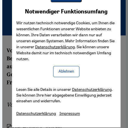
Youtube Embed
Akzeptieren
Notwendiger Funktionsumfang
Google Maps Embed
Wir nutzen technisch notwendige Cookies, um Ihnen die
wesentlichen Funktionen unserer Website anbieten zu
können. Ihre Daten verarbeiten wir dann nur auf
unseren eigenen Systemen. Mehr Information finden Sie
in unserer
Datenschutzerklärung
. Sie können unsere
Vor dem Hintergrund des EU-
Website damit nur im technisch notwendigen Umfang
Beitrittsgesuchs bemüht sich die Türkei
nutzen.
auch um die Gleichstellung der Frau in der
Ablehnen
Gesellschaft. Die Fälle von Gewalt gegen
Frauen sind nach wie vor unübersehbar.
Lesen Sie alle Details in unserer
Datenschutzerklärung
.
Sie können Ihre hier abgegebene Einwilligung jederzeit
einsehen und widerrufen.
Von
Lisa Renard
Datenschutzerklärung
Impressum
Link
Drucken
Teilen