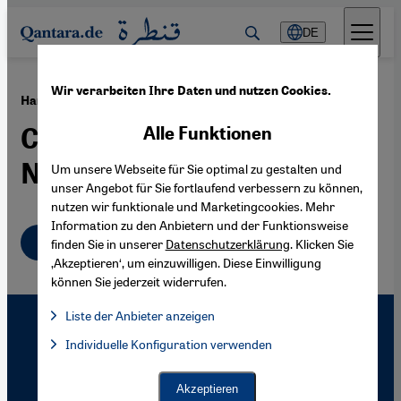
Direkt zum Inhalt springen
DE
Wir verarbeiten Ihre Daten und nutzen Cookies.
·
10.07.2007
Hamastan vs. Fatah-Land
Chance für Fortschritt in
Alle Funktionen
Nahost?
Um unsere Webseite für Sie optimal zu gestalten und
unser Angebot für Sie fortlaufend verbessern zu können,
nutzen wir funktionale und Marketingcookies. Mehr
Information zu den Anbietern und der Funktionsweise
Deutsch
finden Sie in unserer
Datenschutzerklärung
. Klicken Sie
‚Akzeptieren‘, um einzuwilligen. Diese Einwilligung
können Sie jederzeit widerrufen.
Liste der Anbieter anzeigen
Liste der Anbieter:
Individuelle Konfiguration verwenden
Facebook Embed / Facebook Connect
Facebook Embed / Facebook Connect, Google Maps Embed, Go
Google Tag Manager
Twitter Embed
Akzeptieren
Instagram Embed