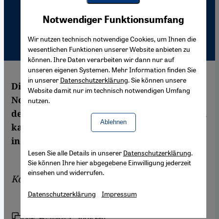
Youtube Embed
Akzeptieren
Notwendiger Funktionsumfang
Google Maps Embed
Wir nutzen technisch notwendige Cookies, um Ihnen die
wesentlichen Funktionen unserer Website anbieten zu
können. Ihre Daten verarbeiten wir dann nur auf
unseren eigenen Systemen. Mehr Information finden Sie
in unserer
Datenschutzerklärung
. Sie können unsere
Die derzeitige einseitige Unterstützung der
Website damit nur im technisch notwendigen Umfang
Notstandsregierung von Salam Fayyad in
nutzen.
der West Bank durch Israel und den Westen
Ablehnen
kann nicht zu einem dauerhaften Frieden
in Nahost führen.
Lesen Sie alle Details in unserer
Datenschutzerklärung
.
Sie können Ihre hier abgegebene Einwilligung jederzeit
einsehen und widerrufen.
Kommentar von
Muriel Asseburg
Datenschutzerklärung
Impressum
Link
Drucken
Teilen