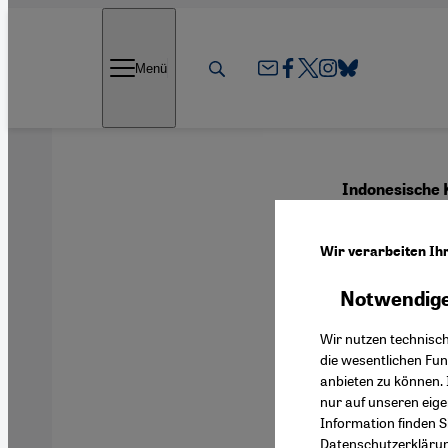
Direkt zum Inhalt springen
Menü
Indonesische 
Kunst
Wir verarbeiten Ih
Notwendige
Deutsch
Wir nutzen technisc
die wesentlichen Fu
anbieten zu können. 
nur auf unseren eig
Information finden S
Datenschutzerkläru