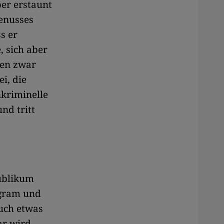
er erstaunt
genusses
s er
, sich aber
gen zwar
i, die
nkriminelle
nd tritt
Publikum
agram und
auch etwas
ar wird,