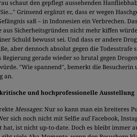
rau schaut den gepflegt aussehenden Hanfliebhab
Sie..." Grinsend ergänzt er, dass er wegen Hasch
Gefängnis saß – in Indonesien ein Verbrechen. Das
e aus Sicherheitsgründen nicht mehr kiffen würde
ner Schuld bewusst sei. Und dass er andere Dro
iße, aber dennoch absolut gegen die Todesstrafe se
 Regierung gerade wieder so brutal gegen Droge
ürde. "Wie spannend", bemerkt die Besucherin u
g an.
lkritische und hochprofessionelle Ausstellung
irekte
Messages
: Nur so kann man ein breiteres 
Wer sich noch nicht mit Selfie auf Facebook, Inst
t hat, ist nicht up-to-date. Doch es bleibt immer 
 gibt viele Aha-Momente, wenn den Besuchern kl