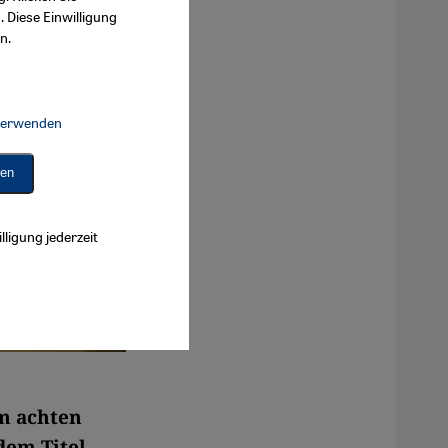
. Diese Einwilligung
n.
 verwenden
Connect, Google Maps Embed, Google Tag Manager, Instagram Embed, 
ren
lligung jederzeit
em achten
dem Titel