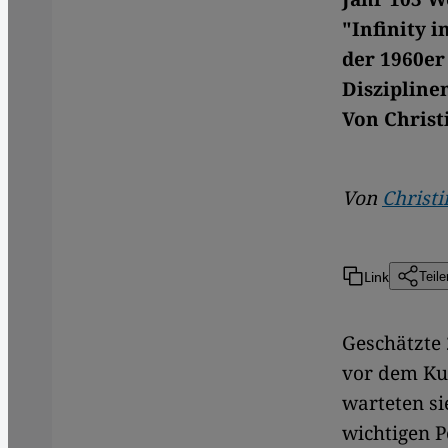
"Infinity 
der 1960er
Diszipline
Von Christ
Von
Christi
Link
Teile
Geschätzte 
vor dem Kul
warteten si
wichtigen P