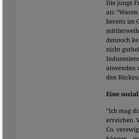
Die junge F
an: "Waren 
bereits im 
mittlerweil
dennoch kei
nicht guthe
Indonesiens
anwenden w
den Rückzu
Eine sozia
"Ich mag d
erreichen. 
Co. verewig
hängen – es