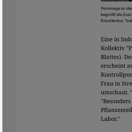
Hommage an die 
begrüßt die Zusc
Künstlerduo "Indi
Eine in Ind
Kollektiv 
Blattes). D
erscheint a
Kontrollpun
Frau in Str
umschaut. "
"Besonders 
Pflanzentei
Labor."