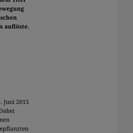
-Bewegung
ischen
 auflöste.
. Juni 2015
 Dabei
inen
bepflanzten