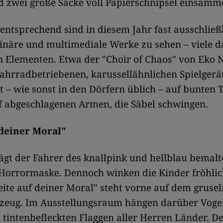
 zwei große Säcke voll Papierschnipsel einsamm
ntsprechend sind in diesem Jahr fast ausschließ
linäre und multimediale Werke zu sehen – viele 
n Elementen. Etwa der "Choir of Chaos" von Eko 
ahrradbetriebenen, karussellähnlichen Spielgerät
t – wie sonst in den Dörfern üblich – auf bunten T
f abgeschlagenen Armen, die Säbel schwingen.
 deiner Moral"
ägt der Fahrer des knallpink und hellblau bemalt
Horrormaske. Dennoch winken die Kinder fröhlich
ite auf deiner Moral" steht vorne auf dem grusel
lzeug. Im Ausstellungsraum hängen darüber Voge
 tintenbefleckten Flaggen aller Herren Länder. D