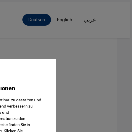
Deutsch
English
عربي
tionen
ok Connect
timal zu gestalten und
fend verbessern zu
e und
rmation zu den
ise finden Sie in
g
. Klicken Sie