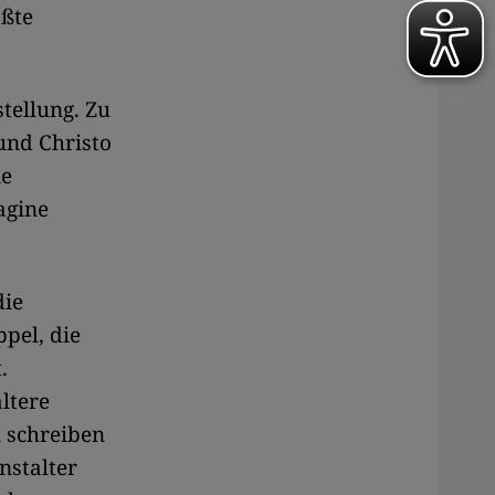
ößte
stellung. Zu
und Christo
ne
agine
die
pel, die
.
ltere
u schreiben
nstalter