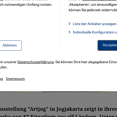
sch notwendigen Umfang nutzen.
‚Akzeptieren‘, um einzuwilligen
können Sie jederzeit widerrufe
Liste der Anbieter anzeigen
Liste der Anbieter:
Individuelle Konfiguration
Facebook Embed / Facebook 
Akzeptie
Ablehnen
s in unserer
Datenschutzerklärung
. Sie können Ihre hier abgegebene Einwi
ufen.
ng
Impressum
usstellung "Artjog" in Jogjakarta zeigt in ihr
erke von 87 Künstlern aus elf Ländern. Unter 