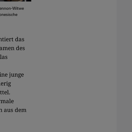
Lennon-Witwe
donesische
ntiert das
Namen des
las
ine junge
erig
tel.
ormale
en aus dem