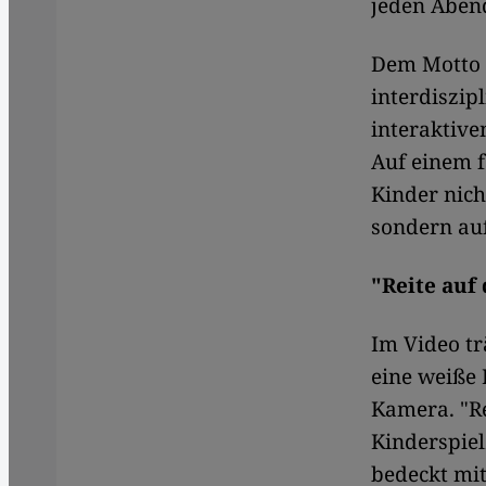
jeden Abend
Dem Motto e
interdiszip
interaktive
Auf einem f
Kinder nich
sondern au
"Reite auf
Im Video tr
eine weiße 
Kamera. "Re
Kinderspie
bedeckt mit