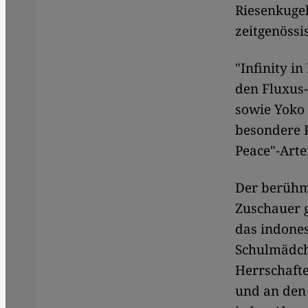
Riesenkugel
zeitgenössi
"Infinity i
den Fluxus-
sowie Yoko 
besondere P
Peace"-Arte
Der berühm
Zuschauer g
das indones
Schulmädch
Herrschafte
und an den 