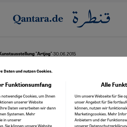
·
30.06.2015
Kunstausstellung "Artjog"
 statt Kino
re Daten und nutzen Cookies.
r Funktionsumfang
Alle Funk
Facebook Embed / Facebo
Akzeptieren
Google Tag Manager
English
h notwendige Cookies, um Ihnen
Um unsere Webseite für Sie op
Twitter Embed
nktionen unserer Website
unser Angebot für Sie fortlau
Instagram Embed
Ihre Daten verarbeiten wir dann
können, nutzen wir funktional
Youtube Embed
enen Systemen. Mehr
Marketingcookies. Mehr Info
Google Maps Embed
ie in unserer
Anbietern und der Funktionswe
ng
. Sie können unsere Website
unserer
Datenschutzerklärun