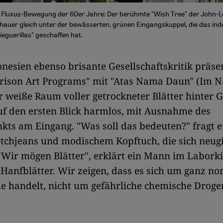
Fluxus-Bewegung der 60er Jahre: Der berühmte "Wish Tree" der John-
hauer gleich unter der bewässerten, grünen Eingangskuppel, die das in
eguerillas" geschaffen hat.
onesien ebenso brisante Gesellschaftskritik präse
"Prison Art Programs" mit "Atas Nama Daun" (Im 
er weiße Raum voller getrockneter Blätter hinter G
uf den ersten Blick harmlos, mit Ausnahme des
kts am Eingang. "Was soll das bedeuten?" fragt e
etchjeans und modischem Kopftuch, die sich neugi
Wir mögen Blätter", erklärt ein Mann im Laborkit
Hanfblätter. Wir zeigen, dass es sich um ganz n
le handelt, nicht um gefährliche chemische Drog