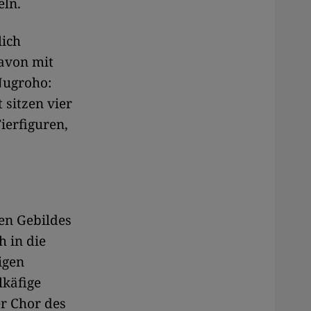
eln.
lich
davon mit
Nugroho:
 sitzen vier
ierfiguren,
en Gebildes
 in die
igen
lkäfige
er Chor des