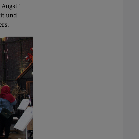
 Angst"
it und
ers.