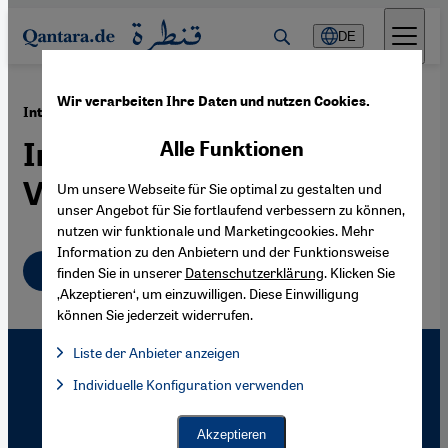
Direkt zum Inhalt springen
DE
Wir verarbeiten Ihre Daten und nutzen Cookies.
·
17.07.2003
Intifada und Friedensaktivisten
Internet als
Alle Funktionen
Verständigungsplattform
Um unsere Webseite für Sie optimal zu gestalten und
unser Angebot für Sie fortlaufend verbessern zu können,
nutzen wir funktionale und Marketingcookies. Mehr
Information zu den Anbietern und der Funktionsweise
Deutsch
finden Sie in unserer
Datenschutzerklärung
. Klicken Sie
‚Akzeptieren‘, um einzuwilligen. Diese Einwilligung
können Sie jederzeit widerrufen.
Liste der Anbieter anzeigen
Liste der Anbieter:
Individuelle Konfiguration verwenden
Facebook Embed / Facebook Connect
Facebook Embed / Facebook Connect, Google Maps Embed, Go
Google Tag Manager
Twitter Embed
Akzeptieren
Instagram Embed