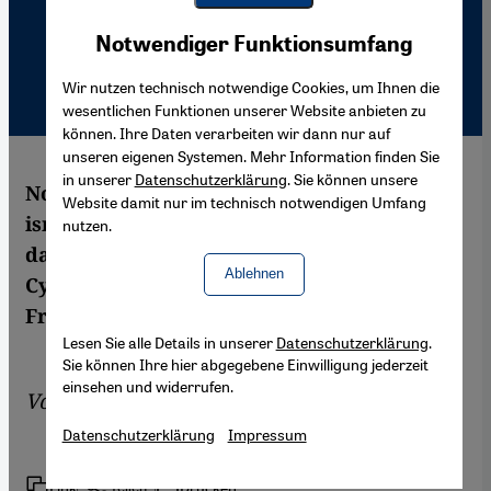
Youtube Embed
Akzeptieren
Notwendiger Funktionsumfang
Google Maps Embed
Wir nutzen technisch notwendige Cookies, um Ihnen die
wesentlichen Funktionen unserer Website anbieten zu
können. Ihre Daten verarbeiten wir dann nur auf
unseren eigenen Systemen. Mehr Information finden Sie
in unserer
Datenschutzerklärung
. Sie können unsere
Noch zu Beginn der 2. Intifada nutzten
Website damit nur im technisch notwendigen Umfang
israelische und palästinensische Hacker
nutzen.
das Internet für gegenseitige Angriffe im
Ablehnen
Cyberspace. Doch heute sind auch
Friedensaktivisten online.
Lesen Sie alle Details in unserer
Datenschutzerklärung
.
Sie können Ihre hier abgegebene Einwilligung jederzeit
einsehen und widerrufen.
Von
Henriette Wrege
Datenschutzerklärung
Impressum
Link
Drucken
Teilen