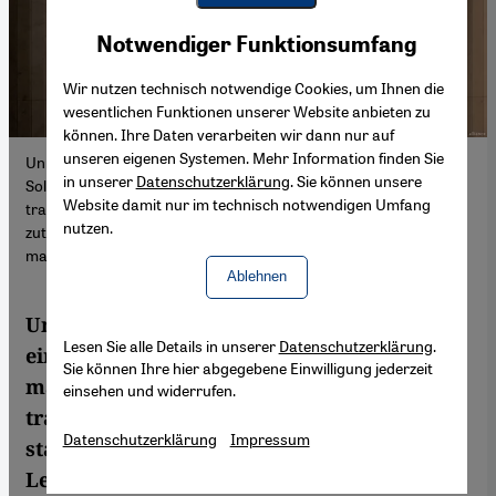
Youtube Embed
Akzeptieren
Notwendiger Funktionsumfang
Google Maps Embed
Wir nutzen technisch notwendige Cookies, um Ihnen die
wesentlichen Funktionen unserer Website anbieten zu
können. Ihre Daten verarbeiten wir dann nur auf
unseren eigenen Systemen. Mehr Information finden Sie
Unmittelbar nach dem Erdbeben kam es zu einer großen
in unserer
Datenschutzerklärung
. Sie können unsere
Solidarität in der marokkanischen Gesellschaft. Gleichzeitig
Website damit nur im technisch notwendigen Umfang
traten auch gravierende Mängel in den staatlichen Institutionen
nutzen.
zutage. Welche Lehren sich daraus ziehen lassen, beschreibt der
marokkanische Publizist Ali Anouzla in seinem Essay.
Ablehnen
Unmittelbar nach dem Erdbeben kam es zu
Lesen Sie alle Details in unserer
Datenschutzerklärung
.
einer großen Solidarität in der
Sie können Ihre hier abgegebene Einwilligung jederzeit
marokkanischen Gesellschaft. Gleichzeitig
einsehen und widerrufen.
traten auch gravierende Mängel in den
Datenschutzerklärung
Impressum
staatlichen Institutionen zutage. Welche
Lehren sich daraus ziehen lassen,