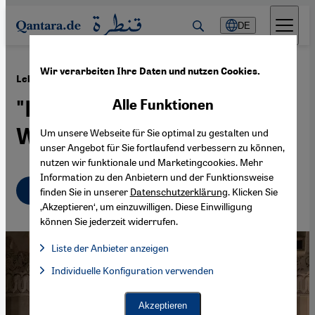
Direkt zum Inhalt springen
DE
Wir verarbeiten Ihre Daten und nutzen Cookies.
·
05.10.2023
Lektionen aus dem Erdbeben in Marokko
"Das Beben wird ein
Alle Funktionen
Wendepunkt sein"
Um unsere Webseite für Sie optimal zu gestalten und
unser Angebot für Sie fortlaufend verbessern zu können,
nutzen wir funktionale und Marketingcookies. Mehr
Information zu den Anbietern und der Funktionsweise
Deutsch
English
finden Sie in unserer
Datenschutzerklärung
. Klicken Sie
‚Akzeptieren‘, um einzuwilligen. Diese Einwilligung
können Sie jederzeit widerrufen.
Liste der Anbieter anzeigen
Liste der Anbieter:
Individuelle Konfiguration verwenden
Facebook Embed / Facebook Connect
Facebook Embed / Facebook Connect, Google Maps Embed, Go
Google Tag Manager
Twitter Embed
Akzeptieren
Instagram Embed