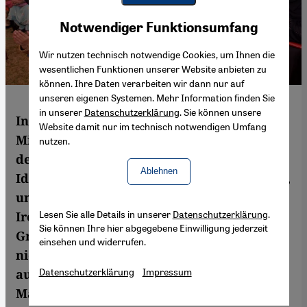
Youtube Embed
Akzeptieren
Notwendiger Funktionsumfang
Google Maps Embed
Wir nutzen technisch notwendige Cookies, um Ihnen die
wesentlichen Funktionen unserer Website anbieten zu
können. Ihre Daten verarbeiten wir dann nur auf
unseren eigenen Systemen. Mehr Information finden Sie
in unserer
Datenschutzerklärung
. Sie können unsere
In Pakistan hat eine radikale muslimische
Website damit nur im technisch notwendigen Umfang
Minderheit den Begriff "Islam" neu
nutzen.
definiert. Die Regierung hat ihre radikale
Ablehnen
Ideologie seit den 1980er Jahren unterstützt,
und die Justiz hat dies gestützt. Die bittere
Lesen Sie alle Details in unserer
Datenschutzerklärung
.
Ironie dabei ist, dass die militanten
Sie können Ihre hier abgegebene Einwilligung jederzeit
Gruppen, die vom Staat profitierten, nun
einsehen und widerrufen.
nicht mehr allein die Bevölkerung, sondern
Datenschutzerklärung
Impressum
auch den Staat selbst terrorisieren, meint
Maryam S. Khan.