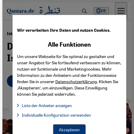
Direkt zum Inhalt springen
DE
Wir verarbeiten Ihre Daten und nutzen Cookies.
·
13.04.2015
Islamischer Extremismus in Pakistan
Der Mythos vom Einheits-
Alle Funktionen
Islam
Um unsere Webseite für Sie optimal zu gestalten und
unser Angebot für Sie fortlaufend verbessern zu können,
nutzen wir funktionale und Marketingcookies. Mehr
Information zu den Anbietern und der Funktionsweise
Deutsch
English
finden Sie in unserer
Datenschutzerklärung
. Klicken Sie
‚Akzeptieren‘, um einzuwilligen. Diese Einwilligung
können Sie jederzeit widerrufen.
Liste der Anbieter anzeigen
Liste der Anbieter:
Individuelle Konfiguration verwenden
Facebook Embed / Facebook Connect
Facebook Embed / Facebook Connect, Google Maps Embed, Go
Google Tag Manager
Twitter Embed
Akzeptieren
Instagram Embed