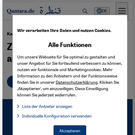
Direkt zum Inhalt springen
DE
Wir verarbeiten Ihre Daten und nutzen Cookies.
·
25.01.2007
Kopftuch in Ägypten
Zurschaustellung einer
Alle Funktionen
aufgesetzten Religiosität
Um unsere Webseite für Sie optimal zu gestalten und
unser Angebot für Sie fortlaufend verbessern zu können,
nutzen wir funktionale und Marketingcookies. Mehr
Information zu den Anbietern und der Funktionsweise
Deutsch
finden Sie in unserer
Datenschutzerklärung
. Klicken Sie
‚Akzeptieren‘, um einzuwilligen. Diese Einwilligung
können Sie jederzeit widerrufen.
Liste der Anbieter anzeigen
Liste der Anbieter:
Individuelle Konfiguration verwenden
Facebook Embed / Facebook Connect
Facebook Embed / Facebook Connect, Google Maps Embed, Go
Google Tag Manager
Twitter Embed
Akzeptieren
Instagram Embed