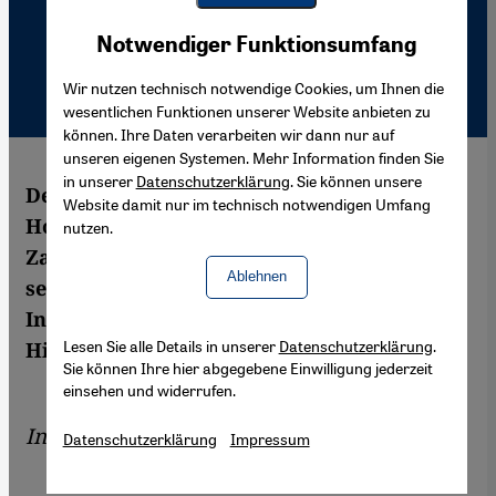
Youtube Embed
Akzeptieren
Notwendiger Funktionsumfang
Google Maps Embed
Wir nutzen technisch notwendige Cookies, um Ihnen die
wesentlichen Funktionen unserer Website anbieten zu
können. Ihre Daten verarbeiten wir dann nur auf
unseren eigenen Systemen. Mehr Information finden Sie
in unserer
Datenschutzerklärung
. Sie können unsere
Der ägyptische Kulturminister Farouk
Website damit nur im technisch notwendigen Umfang
Hosni hatte jüngst erklärt, die zunehmende
nutzen.
Zahl der Kopftuchträgerinnen in Ägypten
Ablehnen
sei ein Zeichen von Rückschrittlichkeit.
Interview mit Nabil Abdel-Fattah über die
Lesen Sie alle Details in unserer
Datenschutzerklärung
.
Hintergründe des Kopftuchstreits
Sie können Ihre hier abgegebene Einwilligung jederzeit
einsehen und widerrufen.
Interview von
Nelly Youssef
Datenschutzerklärung
Impressum