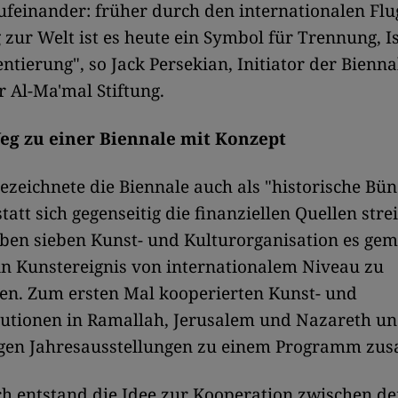
feinander: früher durch den internationalen Flu
zur Welt ist es heute ein Symbol für Trennung, I
tierung", so Jack Persekian, Initiator der Bienn
r Al-Ma'mal Stiftung.
g zu einer Biennale mit Konzept
ezeichnete die Biennale auch als "historische Bü
tatt sich gegenseitig die finanziellen Quellen strei
ben sieben Kunst- und Kulturorganisation es ge
ein Kunstereignis von internationalem Niveau zu
en. Zum ersten Mal kooperierten Kunst- und
tutionen in Ramallah, Jerusalem und Nazareth un
ligen Jahresausstellungen zu einem Programm zu
h entstand die Idee zur Kooperation zwischen de