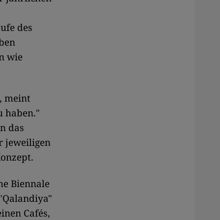
ufe des
eben
n wie
, meint
u haben."
en das
 jeweiligen
Konzept.
che Biennale
"Qalandiya"
inen Cafés,