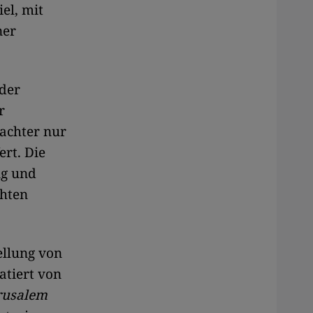
el, mit
ner
 der
r
achter nur
rt. Die
ng und
chten
ellung von
atiert von
rusalem