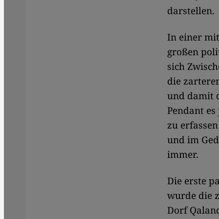
darstellen.
In einer m
großen poli
sich Zwisch
die zarter
und damit d
Pendant es 
zu erfasse
und im Gedä
immer.
​​Die erste
wurde die z
Dorf Qaland