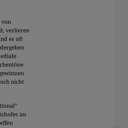
g von
, verlieren
nd es oft
edergeben
mediale
schentöne
 gewinnen
doch nicht
tional"
tshofes im
effen