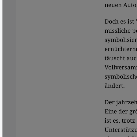
neuen Auto
Doch es ist
missliche p
symbolisie
ernüchtern
täuscht auc
Vollversam
symbolische
ändert.
Der jahrzeh
Eine der gr
ist es, tro
Unterstützu