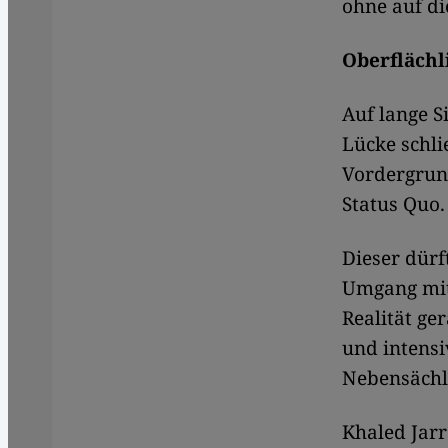
ohne auf di
Oberflächl
Auf lange S
Lücke schli
Vordergrun
Status Quo.
Dieser dürf
Umgang mit
Realität ge
und intens
Nebensächli
Khaled Jarr