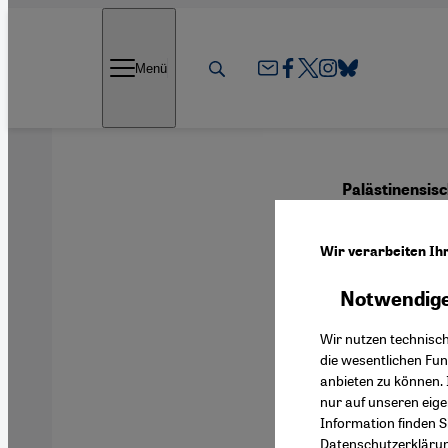
Direkt zum Inhalt springen
Menü
Palästinensisc
Gege
Wir verarbeiten Ih
Notwendige
Deutsch
Wir nutzen technisc
die wesentlichen Fu
anbieten zu können. 
nur auf unseren eig
Letzten No
Information finden S
Datenschutzerkläru