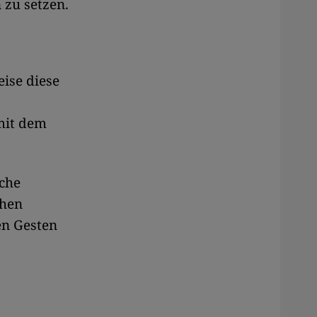
 zu setzen.
ise diese
mit dem
sche
chen
en Gesten