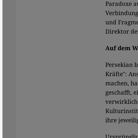
Paradoxe au
Verbindung 
und Fragmen
Direktor de
Auf dem We
Persekian b
Kräfte": Ans
machen, ha
geschafft, 
verwirklich
Kulturinsti
ihre jewei
Ursprünglic