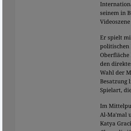
Internation
seinem in B
Videoszene 
Er spielt m
politischen
Oberfläche 
den direkt
Wahl der Ma
Besatzung l
Spielart, d
​​Im Mittel
Al-Ma'mal u
Katya Graci