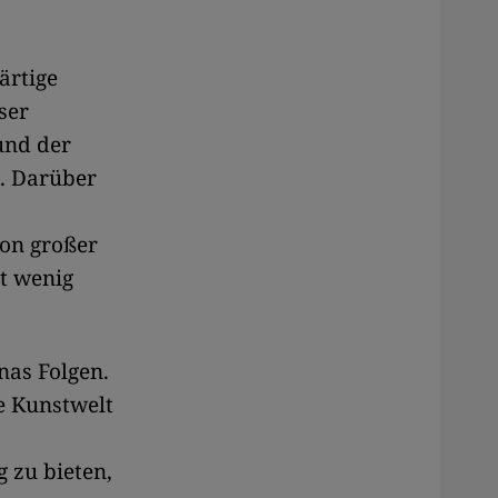
ärtige
ser
und der
. Darüber
on großer
ät wenig
nas Folgen.
e Kunstwelt
 zu bieten,