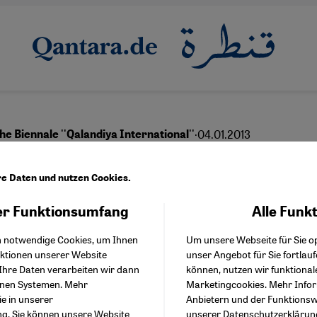
·
04.01.2013
he Biennale ''Qalandiya International''
n den Strom
re Daten und nutzen Cookies.
r Funktionsumfang
Alle Funk
Facebook Embed / Facebo
Akzeptieren
Google Tag Manager
English
عربي
h notwendige Cookies, um Ihnen
Um unsere Webseite für Sie op
Twitter Embed
nktionen unserer Website
unser Angebot für Sie fortlau
Instagram Embed
Ihre Daten verarbeiten wir dann
können, nutzen wir funktional
Youtube Embed
enen Systemen. Mehr
Marketingcookies. Mehr Info
Google Maps Embed
vember fand die erste palästinensische Kunst
ie in unserer
Anbietern und der Funktionswe
ng
. Sie können unsere Website
unserer
Datenschutzerklärun