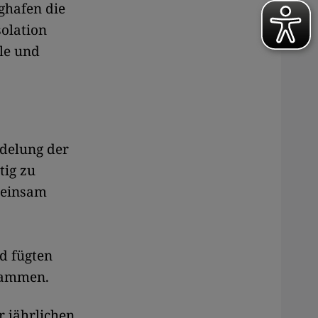
ghafen die
solation
ale und
ndelung der
tig zu
meinsam
d fügten
sammen.
r jährlichen