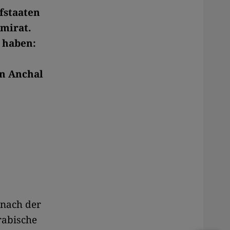
fstaaten
Emirat.
u haben:
on Anchal
 nach der
rabische