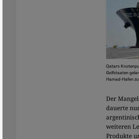
Qatars Knotenpun
Golfstaaten gela
Hamad-Hafen zu e
Der Mangel
dauerte nur
argentinis
weiteren Le
Produkte un