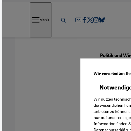
Direkt zum Inhalt springen
Menü
Politik und Wi
Ein E
Wir verarbeiten Ih
Bloc
Notwendige
Wir nutzen technisc
die wesentlichen Fu
anbieten zu können. 
Deutsch
nur auf unseren eig
Information finden S
Datenschutzerkläru