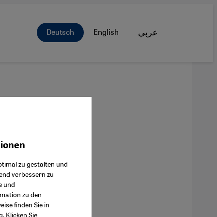
Deutsch
English
عربي
tionen
ok Connect
timal zu gestalten und
fend verbessern zu
e und
rmation zu den
ise finden Sie in
g
. Klicken Sie