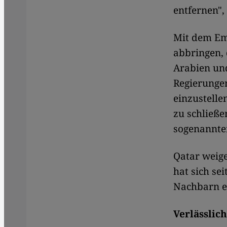
entfernen", 
Mit dem Em
abbringen, 
Arabien und
Regierungen
einzustelle
zu schließe
sogenannte
Qatar weig
hat sich se
Nachbarn e
Verlässlic