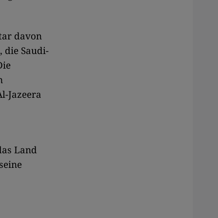
tar davon
 die Saudi-
Die
n
Al-Jazeera
das Land
 seine