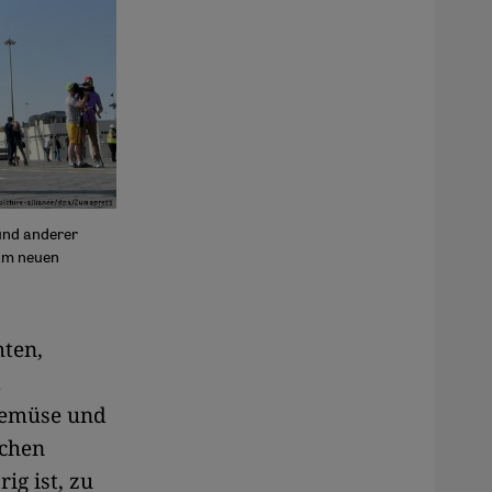
und anderer
 am neuen
hten,
t
Gemüse und
schen
ig ist, zu