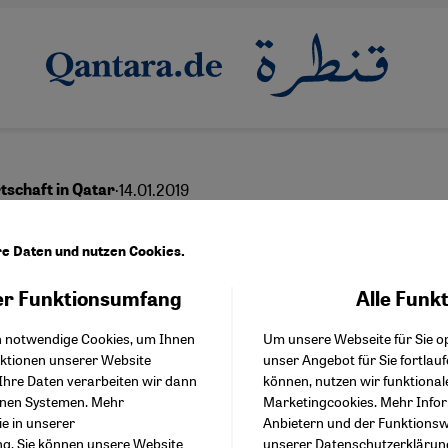
·
14.01.2019
rtschaft in Qatar
mirat trotzt Krise und
re Daten und nutzen Cookies.
kade
r Funktionsumfang
Alle Funk
Facebook Embed / Facebo
Akzeptieren
Google Tag Manager
h notwendige Cookies, um Ihnen
Um unsere Webseite für Sie op
Twitter Embed
nktionen unserer Website
unser Angebot für Sie fortlau
Instagram Embed
Ihre Daten verarbeiten wir dann
können, nutzen wir funktional
Youtube Embed
English
عربي
enen Systemen. Mehr
Marketingcookies. Mehr Info
Google Maps Embed
ie in unserer
Anbietern und der Funktionswe
ng
. Sie können unsere Website
unserer
Datenschutzerklärun