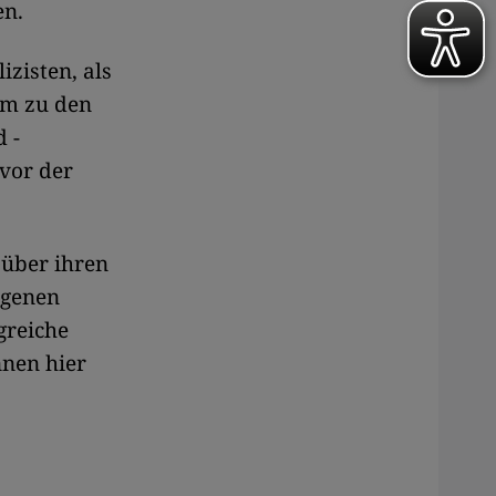
en.
izisten, als
ihm zu den
d -
 vor der
 über ihren
igenen
greiche
nnen hier