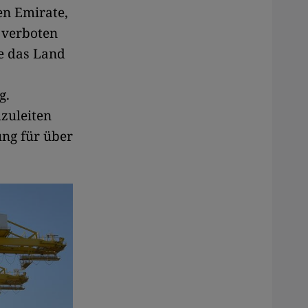
en Emirate,
 verboten
e das Land
g.
zuleiten
ng für über