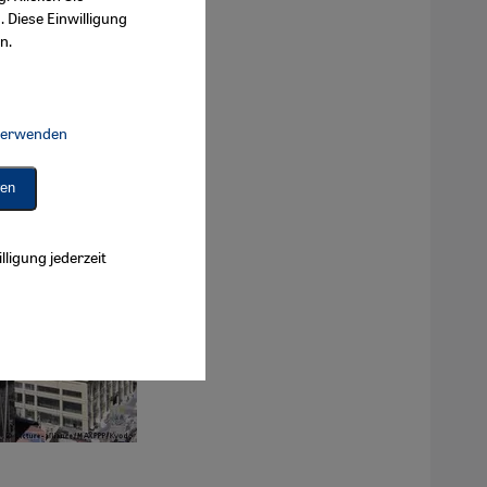
. Diese Einwilligung
n.
 verwenden
Connect, Google Maps Embed, Google Tag Manager, Instagram Embed, 
ren
lligung jederzeit