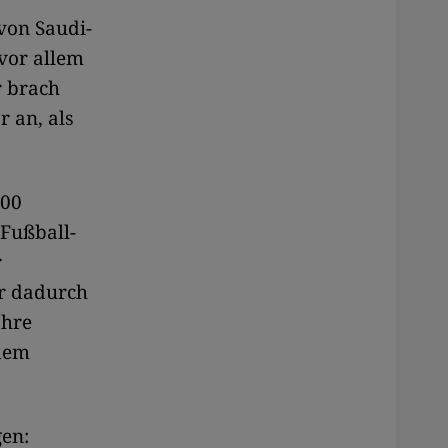
von Saudi-
vor allem
r brach
r an, als
200
 Fußball-
r
er dadurch
ahre
 dem
en: