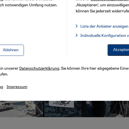
sch notwendigen Umfang nutzen.
‚Akzeptieren‘, um einzuwilligen
können Sie jederzeit widerrufe
Liste der Anbieter anzeigen
Liste der Anbieter:
Individuelle Konfiguration
Facebook Embed / Facebook 
Akzeptie
Ablehnen
s in unserer
Datenschutzerklärung
. Sie können Ihre hier abgegebene Einwi
ufen.
ng
Impressum