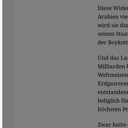
Diese Wider
Arabien vie
wird sie du
seinen Staa
der Boykott
Und das Lan
Milliarden 
Weltmeiste
Erdgasreser
entstandene
lediglich f
höchsten P
Zwar hatte