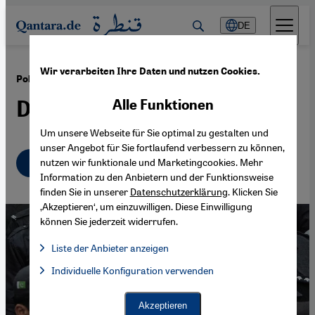
Direkt zum Inhalt springen
DE
Wir verarbeiten Ihre Daten und nutzen Cookies.
·
26.08.2016
Politische Gewalt in Pakistan
Der Feind im Innern
Alle Funktionen
Um unsere Webseite für Sie optimal zu gestalten und
unser Angebot für Sie fortlaufend verbessern zu können,
Deutsch
English
nutzen wir funktionale und Marketingcookies. Mehr
Information zu den Anbietern und der Funktionsweise
finden Sie in unserer
Datenschutzerklärung
. Klicken Sie
‚Akzeptieren‘, um einzuwilligen. Diese Einwilligung
können Sie jederzeit widerrufen.
Liste der Anbieter anzeigen
Liste der Anbieter:
Individuelle Konfiguration verwenden
Facebook Embed / Facebook Connect
Facebook Embed / Facebook Connect, Google Maps Embed, Go
Google Tag Manager
Twitter Embed
Akzeptieren
Instagram Embed