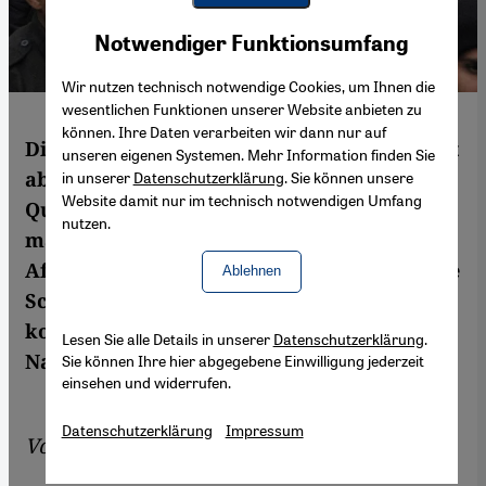
Youtube Embed
Akzeptieren
Notwendiger Funktionsumfang
Google Maps Embed
Wir nutzen technisch notwendige Cookies, um Ihnen die
wesentlichen Funktionen unserer Website anbieten zu
können. Ihre Daten verarbeiten wir dann nur auf
Die Welle der Gewalt in Pakistan reißt nicht
unseren eigenen Systemen. Mehr Information finden Sie
ab, wie der jüngste Bombenanschlag in
in unserer
Datenschutzerklärung
. Sie können unsere
Website damit nur im technisch notwendigen Umfang
Quetta verdeutlicht. Pakistans Generäle
nutzen.
machen dafür militante Gruppen aus
Afghanistan verantwortlich. Doch einseitige
Ablehnen
Schuldzuweisungen helfen nicht, das
komplizierte Verhältnis zu Pakistans
Lesen Sie alle Details in unserer
Datenschutzerklärung
.
Nachbarn zu lösen, meint James M. Dorsey.
Sie können Ihre hier abgegebene Einwilligung jederzeit
einsehen und widerrufen.
Datenschutzerklärung
Impressum
Von
James M. Dorsey