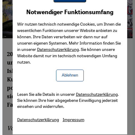
Youtube Embed
Akzeptieren
Notwendiger Funktionsumfang
Google Maps Embed
Wir nutzen technisch notwendige Cookies, um Ihnen die
wesentlichen Funktionen unserer Website anbieten zu
können. Ihre Daten verarbeiten wir dann nur auf
unseren eigenen Systemen. Mehr Information finden Sie
in unserer
Datenschutzerklärung
. Sie können unsere
2011 und 2013 brachen in zwei der größten
Website damit nur im technisch notwendigen Umfang
und bedeutendsten Metropolen der
nutzen.
Islamischen Welt Unruhen aus. Wie sich die
Ablehnen
Kunstszene in Kairo und Istanbul
politisierte und den öffentlichen Raum für
Lesen Sie alle Details in unserer
Datenschutzerklärung
.
sich beanspruchte, berichtet Amin
Sie können Ihre hier abgegebene Einwilligung jederzeit
Farzanefar.
einsehen und widerrufen.
Datenschutzerklärung
Impressum
Von
Amin Farzanefar