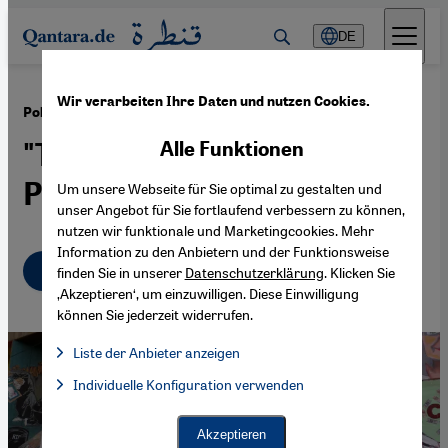
Direkt zum Inhalt springen
DE
Wir verarbeiten Ihre Daten und nutzen Cookies.
·
30.04.2014
Politische Kunst
"Tahrir/Taksim" - eine neue
Alle Funktionen
Protestkultur?
Um unsere Webseite für Sie optimal zu gestalten und
unser Angebot für Sie fortlaufend verbessern zu können,
nutzen wir funktionale und Marketingcookies. Mehr
Information zu den Anbietern und der Funktionsweise
Deutsch
English
عربي
finden Sie in unserer
Datenschutzerklärung
. Klicken Sie
‚Akzeptieren‘, um einzuwilligen. Diese Einwilligung
können Sie jederzeit widerrufen.
Liste der Anbieter anzeigen
Liste der Anbieter:
Individuelle Konfiguration verwenden
Facebook Embed / Facebook Connect
Facebook Embed / Facebook Connect, Google Maps Embed, Go
Google Tag Manager
Twitter Embed
Akzeptieren
Instagram Embed