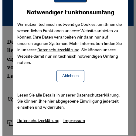
Youtube Embed
Akzeptieren
Notwendiger Funktionsumfang
Google Maps Embed
Wir nutzen technisch notwendige Cookies, um Ihnen die
wesentlichen Funktionen unserer Website anbieten zu
können. Ihre Daten verarbeiten wir dann nur auf
Der weltweite Krieg gegen den Terrorismus
unseren eigenen Systemen. Mehr Information finden Sie
liefert auch China Vorwände, um gegen die
in unserer
Datenschutzerklärung
. Sie können unsere
Website damit nur im technisch notwendigen Umfang
eigene muslimische Bevölkerung
nutzen.
vorzugehen. Rebiya Kadir machte auf die
Lage der Uiguren aufmerksam.
Ablehnen
Lesen Sie alle Details in unserer
Datenschutzerklärung
.
Von
Tobias Grote-Beverborg
Sie können Ihre hier abgegebene Einwilligung jederzeit
einsehen und widerrufen.
Datenschutzerklärung
Impressum
Link
Drucken
Teilen