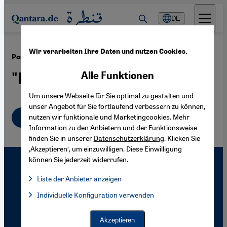
Direkt zum Inhalt springen
DE
Wir verarbeiten Ihre Daten und nutzen Cookies.
·
26.07.2005
Portrait Rebiya Kadir
"Mutter der Uiguren"
Alle Funktionen
Um unsere Webseite für Sie optimal zu gestalten und
unser Angebot für Sie fortlaufend verbessern zu können,
Deutsch
nutzen wir funktionale und Marketingcookies. Mehr
Information zu den Anbietern und der Funktionsweise
finden Sie in unserer
Datenschutzerklärung
. Klicken Sie
‚Akzeptieren‘, um einzuwilligen. Diese Einwilligung
können Sie jederzeit widerrufen.
Liste der Anbieter anzeigen
Liste der Anbieter:
Individuelle Konfiguration verwenden
Facebook Embed / Facebook Connect
Facebook Embed / Facebook Connect, Google Maps Embed, Go
Google Tag Manager
Twitter Embed
Akzeptieren
Instagram Embed