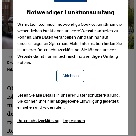
Youtube Embed
Akzeptieren
Notwendiger Funktionsumfang
Google Maps Embed
Wir nutzen technisch notwendige Cookies, um Ihnen die
wesentlichen Funktionen unserer Website anbieten zu
können. Ihre Daten verarbeiten wir dann nur auf
unseren eigenen Systemen. Mehr Information finden Sie
in unserer
Datenschutzerklärung
. Sie können unsere
Website damit nur im technisch notwendigen Umfang
Teheran, Iran: Regime-Anhänger tragen einen General der
nutzen.
Revolutionsgarde zu Grabe (Foto: picture alliance / NurPhoto | M.
Nikoubazl)
Ablehnen
Ob Appeasement oder planloser Krieg: Laut
Lesen Sie alle Details in unserer
Datenschutzerklärung
.
Islamwissenschaftler Ralph Ghadban
Sie können Ihre hier abgegebene Einwilligung jederzeit
macht der Westen beim Iran immer wieder
einsehen und widerrufen.
denselben Fehler. Man verkenne die
Datenschutzerklärung
Impressum
radikal-schiitische Ideologie, auf der das
Regime aufbaue.