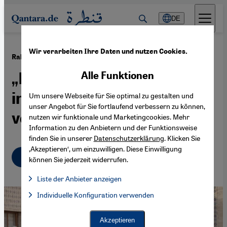
Direkt zum Inhalt springen
DE
Wir verarbeiten Ihre Daten und nutzen Cookies.
·
27.03.2026
Ralph Ghadban über den Iran
„Die Islamische Republik ist
Alle Funktionen
in der Gesellschaft
Um unsere Webseite für Sie optimal zu gestalten und
unser Angebot für Sie fortlaufend verbessern zu können,
verwurzelt”
nutzen wir funktionale und Marketingcookies. Mehr
Information zu den Anbietern und der Funktionsweise
finden Sie in unserer
Datenschutzerklärung
. Klicken Sie
‚Akzeptieren‘, um einzuwilligen. Diese Einwilligung
Deutsch
English
können Sie jederzeit widerrufen.
Liste der Anbieter anzeigen
Liste der Anbieter:
Individuelle Konfiguration verwenden
Facebook Embed / Facebook Connect
Facebook Embed / Facebook Connect, Google Maps Embed, Go
Google Tag Manager
Twitter Embed
Akzeptieren
Instagram Embed