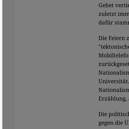
Gebet verti
zuletzt imm
dafür stam
Die Feiern 
"tektonisch
Mobiltelefo
zurückgeset
Nationalism
Universität
Nationalism
Erzählung, 
Die politi
gegen die Ü