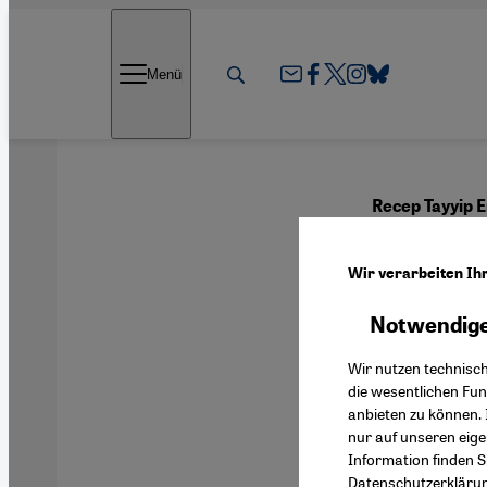
Direkt zum Inhalt springen
Menü
Recep Tayyip E
Vom R
Wir verarbeiten Ih
Notwendige
Deutsch
Wir nutzen technisc
die wesentlichen Fu
anbieten zu können. 
nur auf unseren eig
Information finden S
Datenschutzerkläru