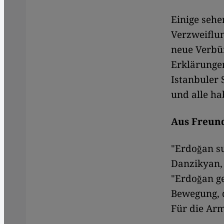
Einige sehe
Verzweiflun
neue Verbün
Erklärungen
Istanbuler 
und alle ha
Aus Freun
"Erdoğan su
Danzikyan,
"Erdoğan ge
Bewegung, d
Für die Arm