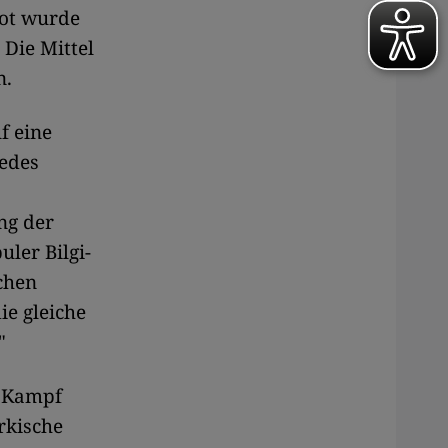
pot wurde
 Die Mittel
n.
f eine
Jedes
ng der
ler Bilgi-
schen
ie gleiche
"
m Kampf
rkische