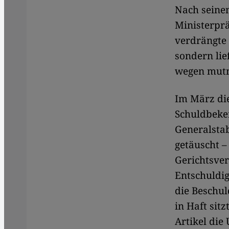
Nach seine
Ministerpr
verdrängte 
sondern li
wegen mutm
Im März die
Schuldbeke
Generalsta
getäuscht –
Gerichtsver
Entschuldig
die Beschul
in Haft sit
Artikel die