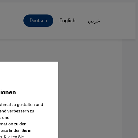
Deutsch
English
عربي
tionen
ok Connect
timal zu gestalten und
fend verbessern zu
e und
rmation zu den
ise finden Sie in
g
. Klicken Sie