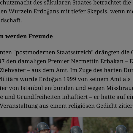
chutzmacht des säkularen Staates betrachtet die
hen Wurzeln Erdoğans mit tiefer Skepsis, wenn ni
ndschaft.
en werden Freunde
nten "postmodernen Staatsstreich" drängten die 
97 den damaligen Premier Necmettin Erbakan – 
 Ziehvater – aus dem Amt. Im Zuge des harten Du
Militärs wurde Erdoğan 1999 von seinem Amt als
ter von Istanbul entbunden und wegen Missbrau
 und Grundfreiheiten inhaftiert – er hatte auf ei
 Veranstaltung aus einem religiösen Gedicht zitier