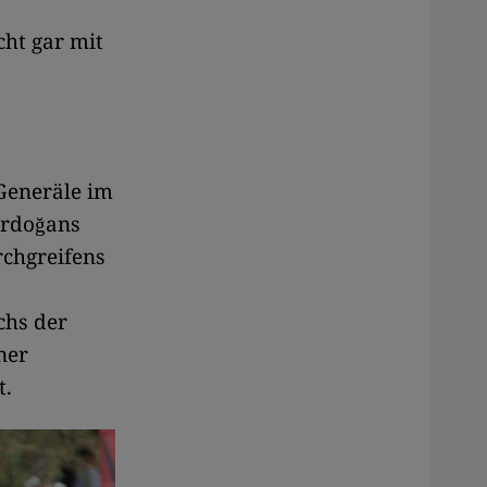
cht gar mit
Generäle im
Erdoğans
rchgreifens
chs der
ner
t.