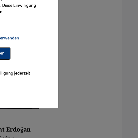
. Diese Einwilligung
n.
 verwenden
Connect, Google Maps Embed, Google Tag Manager, Instagram Embed, 
ren
lligung jederzeit
nt Erdoğan