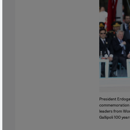
President Erdoga
commemoration c
leaders from Worl
Gallipoli 100 yea