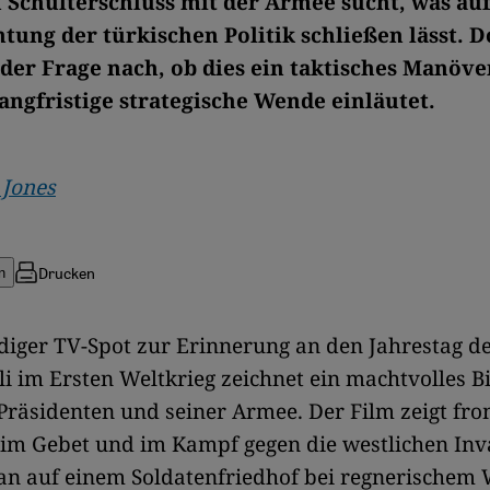
 Schulterschluss mit der Armee sucht, was auf
tung der türkischen Politik schließen lässt. D
 der Frage nach, ob dies ein taktisches Manöver
langfristige strategische Wende einläutet.
 Jones
Drucken
n
iger TV-Spot zur Erinnerung an den Jahrestag de
li im Ersten Weltkrieg zeichnet ein machtvolles B
Präsidenten und seiner Armee. Der Film zeigt f
im Gebet und im Kampf gegen die westlichen Inv
an auf einem Soldatenfriedhof bei regnerischem 