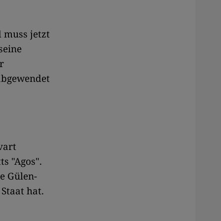
 muss jetzt
seine
r
 abgewendet
vart
s "Agos".
ie Gülen-
Staat hat.