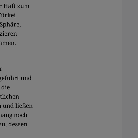
r Haft zum
Türkei
 Sphäre,
zieren
ehmen.
r
geführt und
 die
tlichen
n und ließen
nhang noch
su, dessen