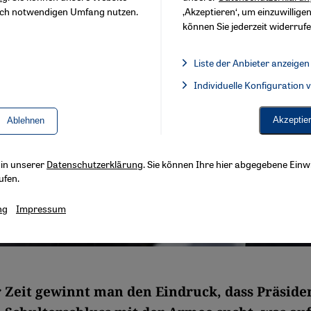
sch notwendigen Umfang nutzen.
‚Akzeptieren‘, um einzuwilligen
können Sie jederzeit widerrufe
Liste der Anbieter anzeigen
Liste der Anbieter:
Individuelle Konfiguration
Facebook Embed / Facebook 
Akzeptie
Ablehnen
s in unserer
Datenschutzerklärung
. Sie können Ihre hier abgegebene Einwi
ufen.
ng
Impressum
r Zeit gewinnt man den Eindruck, dass Präside