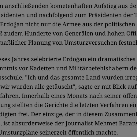
m anschließenden kometenhaften Aufstieg aus de
äsidenten und nachfolgend zum Präsidenten der 
Erdoğan nicht nur die Armee aus der politischen
eß zudem Hunderte von Generälen und hohen Offi
aßlicher Planung von Umsturzversuchen festn
ses Jahres zelebrierte Erdoğan ein dramatisches
nntnis vor Kadetten und Militärbefehlshabern de
bsschule. "Ich und das gesamte Land wurden irre
 wir wurden alle getäuscht", sagte er mit Blick auf
fahren. Innerhalb eines Monats nach seiner öffen
ung stellten die Gerichte die letzten Verfahren ei
digten frei. Der einzige, der in diesem Zusamme
zt, ist absurderweise der Journalist Mehmet Baran
 Umsturzpläne seinerzeit öffentlich machte.