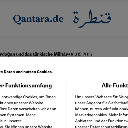
·
06.05.2015
rdoğan und das türkische Militär
ivalen zum Partner
re Daten und nutzen Cookies.
r Funktionsumfang
Alle Funk
Facebook Embed / Facebo
Akzeptieren
Google Tag Manager
English
عربي
h notwendige Cookies, um Ihnen
Um unsere Webseite für Sie op
Twitter Embed
nktionen unserer Website
unser Angebot für Sie fortlau
Instagram Embed
Ihre Daten verarbeiten wir dann
können, nutzen wir funktional
Youtube Embed
enen Systemen. Mehr
Marketingcookies. Mehr Info
Google Maps Embed
ie in unserer
Anbietern und der Funktionswe
ng
. Sie können unsere Website
unserer
Datenschutzerklärun