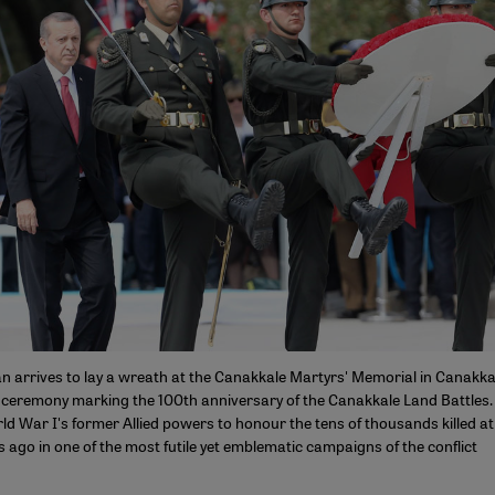
n arrives to lay a wreath at the Canakkale Martyrs' Memorial in Canakka
eremony marking the 100th anniversary of the Canakkale Land Battles.
d War I's former Allied powers to honour the tens of thousands killed at 
rs ago in one of the most futile yet emblematic campaigns of the conflict