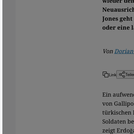
wieder den
Neuausrich
Jones geht
oder eine 
Von
Dorian
Link
Teile
Ein aufwend
von Gallipo
türkischen 
Soldaten be
zeigt Erdoğ