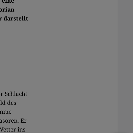
 eine
orian
 darstellt
r Schlacht
ild des
romme
asoren. Er
Wetter ins