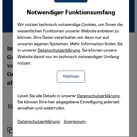
Youtube Embed
Akzeptieren
Notwendiger Funktionsumfang
Google Maps Embed
Wir nutzen technisch notwendige Cookies, um Ihnen die
wesentlichen Funktionen unserer Website anbieten zu
können. Ihre Daten verarbeiten wir dann nur auf
unseren eigenen Systemen. Mehr Information finden Sie
Im Stadtviertel Darb Al-Ahmar (Rote
in unserer
Datenschutzerklärung
. Sie können unsere
Gasse), im Herzen der islamischen Altstadt
Website damit nur im technisch notwendigen Umfang
nutzen.
von Kairo, kooperieren internationale
Organisationen bei der Restaurierung der
Ablehnen
alten Bausubstanz.
Lesen Sie alle Details in unserer
Datenschutzerklärung
.
Sie können Ihre hier abgegebene Einwilligung jederzeit
Von
Nelly Youssef
einsehen und widerrufen.
Datenschutzerklärung
Impressum
Link
Drucken
Teilen