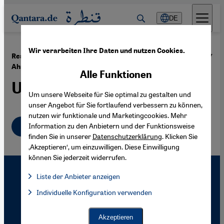
Direkt zum Inhalt springen
DE
Wir verarbeiten Ihre Daten und nutzen Cookies.
·
11.04.2007
Restaurierung des Kairiner Stadtviertels Darb al-
Ahmar
Alle Funktionen
Umdenken auf allen Ebenen
Um unsere Webseite für Sie optimal zu gestalten und
unser Angebot für Sie fortlaufend verbessern zu können,
nutzen wir funktionale und Marketingcookies. Mehr
Deutsch
Information zu den Anbietern und der Funktionsweise
finden Sie in unserer
Datenschutzerklärung
. Klicken Sie
‚Akzeptieren‘, um einzuwilligen. Diese Einwilligung
können Sie jederzeit widerrufen.
Liste der Anbieter anzeigen
Liste der Anbieter:
Individuelle Konfiguration verwenden
Facebook Embed / Facebook Connect
Facebook Embed / Facebook Connect, Google Maps Embed, Go
Google Tag Manager
Twitter Embed
Akzeptieren
Instagram Embed