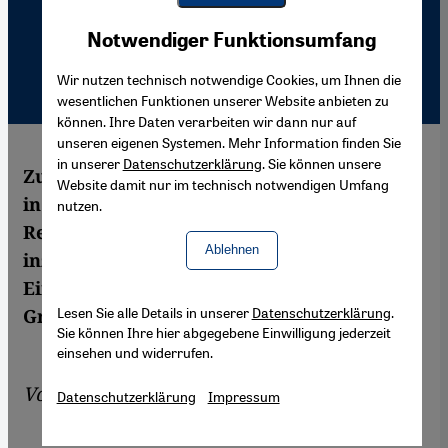
Youtube Embed
Akzeptieren
Notwendiger Funktionsumfang
Google Maps Embed
Wir nutzen technisch notwendige Cookies, um Ihnen die
wesentlichen Funktionen unserer Website anbieten zu
können. Ihre Daten verarbeiten wir dann nur auf
unseren eigenen Systemen. Mehr Information finden Sie
in unserer
Datenschutzerklärung
. Sie können unsere
Zu Tausenden strömen syrische Flüchtlinge
Website damit nur im technisch notwendigen Umfang
in die benachbarte Türkei. Ihr Held heißt
nutzen.
Recep Tayyip Erdoğan. Der distanziert sich
Ablehnen
inzwischen vom Machthaber in Damaskus.
Eine Reportage aus dem syrisch-türkischen
Lesen Sie alle Details in unserer
Datenschutzerklärung
.
Grenzgebiet
Sie können Ihre hier abgegebene Einwilligung jederzeit
einsehen und widerrufen.
Von
Daniel Steinvorth
Datenschutzerklärung
Impressum