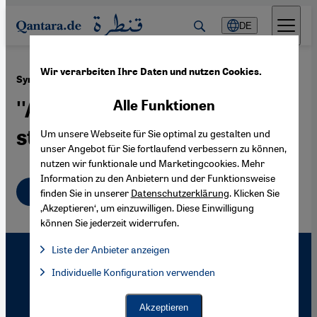
Direkt zum Inhalt springen
DE
Wir verarbeiten Ihre Daten und nutzen Cookies.
·
22.06.2011
Syrische Flüchtlinge in der Türkei
''Abwarten, bis Assad
Alle Funktionen
stürzt''
Um unsere Webseite für Sie optimal zu gestalten und
unser Angebot für Sie fortlaufend verbessern zu können,
nutzen wir funktionale und Marketingcookies. Mehr
Information zu den Anbietern und der Funktionsweise
Deutsch
English
finden Sie in unserer
Datenschutzerklärung
. Klicken Sie
‚Akzeptieren‘, um einzuwilligen. Diese Einwilligung
können Sie jederzeit widerrufen.
Liste der Anbieter anzeigen
Liste der Anbieter:
Individuelle Konfiguration verwenden
Facebook Embed / Facebook Connect
Facebook Embed / Facebook Connect, Google Maps Embed, Go
Google Tag Manager
Twitter Embed
Akzeptieren
Instagram Embed