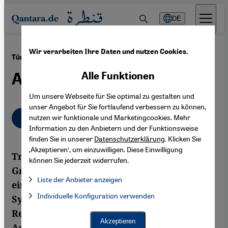
Direkt zum Inhalt springen
DE
Wir verarbeiten Ihre Daten und nutzen Cookies.
·
05.10.2012
Türkei-Syrien-Konflikt
Ausweitung der Kampfzone
Alle Funktionen
Um unsere Webseite für Sie optimal zu gestalten und
unser Angebot für Sie fortlaufend verbessern zu können,
Deutsch
English
nutzen wir funktionale und Marketingcookies. Mehr
عربي
Information zu den Anbietern und der Funktionsweise
finden Sie in unserer
Datenschutzerklärung
. Klicken Sie
‚Akzeptieren‘, um einzuwilligen. Diese Einwilligung
Trotz des Beschusses des türkischen
können Sie jederzeit widerrufen.
Grenzortes Akçakale sieht Ankara von
Liste der Anbieter anzeigen
einer direkten militärischen Intervention in
Liste der Anbieter:
Individuelle Konfiguration verwenden
Facebook Embed / Facebook Connect
Syrien ab. Stattdessen setzt die Erdoğan-
Facebook Embed / Facebook Connect, Google Maps Embed, Go
Google Tag Manager
Regierung auf Schutzzonen für die Gegner
Twitter Embed
Akzeptieren
Assads auf syrischem Territorium, um das
Instagram Embed