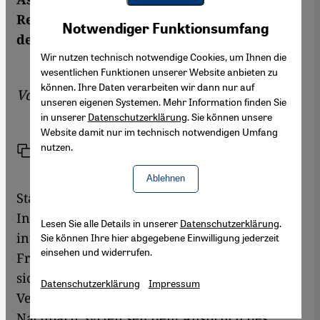
Youtube Embed
Regime in Damaskus weiter zu
Akzeptieren
Notwendiger Funktionsumfang
Google Maps Embed
destabilisieren.
Wir nutzen technisch notwendige Cookies, um Ihnen die
wesentlichen Funktionen unserer Website anbieten zu
können. Ihre Daten verarbeiten wir dann nur auf
Von
Thomas Seibert
unseren eigenen Systemen. Mehr Information finden Sie
in unserer
Datenschutzerklärung
. Sie können unsere
Website damit nur im technisch notwendigen Umfang
nutzen.
Link
Drucken
Teilen
Ablehnen
Staaten haben keine Freunde, sondern nur
Interessen, lautet ein alter Leitspruch der
Lesen Sie alle Details in unserer
Datenschutzerklärung
.
internationalen Politik. Wie schnell aus
Sie können Ihre hier abgegebene Einwilligung jederzeit
einsehen und widerrufen.
Freunden erbitterte Gegner werden, wenn
sich die Interessen ändern, zeigt das
Datenschutzerklärung
Impressum
Verhältnis zwischen der Türkei und dem
Nachbarn Syrien seit dem Ausbruch des