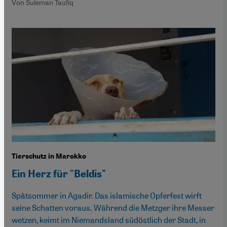
Von Suleman Taufiq
Tierschutz in Marokko
Ein Herz für "Beldis"
Spätsommer in Agadir. Das islamische Opferfest wirft
seine Schatten voraus. Während die Metzger ihre Messer
wetzen, keimt im Niemandsland südöstlich der Stadt, in