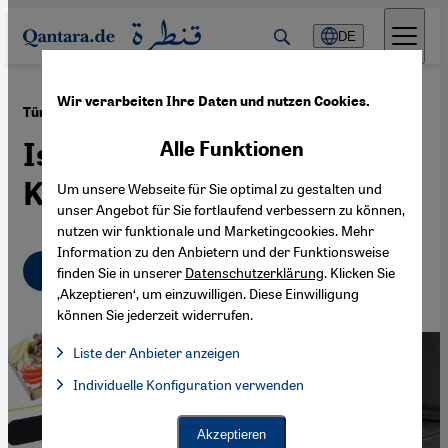
Direkt zum Inhalt springen
DE
Wir verarbeiten Ihre Daten und nutzen Cookies.
·
20.03.2022
Türkei: Was tun mit streunenden Tieren?
Istanbul – Hauptstadt der
Alle Funktionen
Katzen
Um unsere Webseite für Sie optimal zu gestalten und
unser Angebot für Sie fortlaufend verbessern zu können,
nutzen wir funktionale und Marketingcookies. Mehr
Information zu den Anbietern und der Funktionsweise
Deutsch
English
عربي
finden Sie in unserer
Datenschutzerklärung
. Klicken Sie
‚Akzeptieren‘, um einzuwilligen. Diese Einwilligung
können Sie jederzeit widerrufen.
Liste der Anbieter anzeigen
Liste der Anbieter:
Individuelle Konfiguration verwenden
Facebook Embed / Facebook Connect
Facebook Embed / Facebook Connect, Google Maps Embed, Go
Google Tag Manager
Twitter Embed
Akzeptieren
Instagram Embed