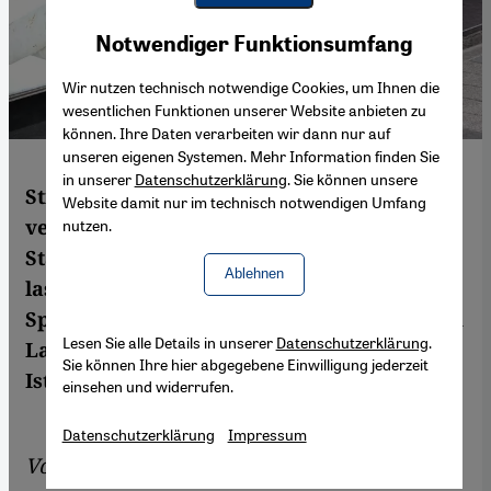
Youtube Embed
Akzeptieren
Notwendiger Funktionsumfang
Google Maps Embed
Wir nutzen technisch notwendige Cookies, um Ihnen die
wesentlichen Funktionen unserer Website anbieten zu
können. Ihre Daten verarbeiten wir dann nur auf
unseren eigenen Systemen. Mehr Information finden Sie
in unserer
Datenschutzerklärung
. Sie können unsere
Streunende Hunde und Katzen sind ein
Website damit nur im technisch notwendigen Umfang
vertrautes Bild in den Straßen türkischer
nutzen.
Städte. Doch Vorfälle aus jüngster Zeit
Ablehnen
lassen befürchten, dass die Tiere zum
Spielball in einem zunehmend polarisierten
Lesen Sie alle Details in unserer
Datenschutzerklärung
.
Land werden. Ayşe Karabat berichtet aus
Sie können Ihre hier abgegebene Einwilligung jederzeit
Istanbul.
einsehen und widerrufen.
Datenschutzerklärung
Impressum
Von
Ayşe Karabat