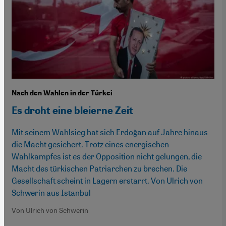
Nach den Wahlen in der Türkei
Es droht eine bleierne Zeit
Mit seinem Wahlsieg hat sich Erdoğan auf Jahre hinaus
die Macht gesichert. Trotz eines energischen
Wahlkampfes ist es der Opposition nicht gelungen, die
Macht des türkischen Patriarchen zu brechen. Die
Gesellschaft scheint in Lagern erstarrt. Von Ulrich von
Schwerin aus Istanbul
Von Ulrich von Schwerin