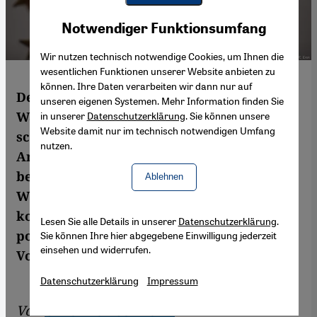
Youtube Embed
Akzeptieren
Notwendiger Funktionsumfang
Google Maps Embed
Wir nutzen technisch notwendige Cookies, um Ihnen die
wesentlichen Funktionen unserer Website anbieten zu
können. Ihre Daten verarbeiten wir dann nur auf
Der türkische Präsident hatte den
unseren eigenen Systemen. Mehr Information finden Sie
Wahlkampf komplett dominiert, umso
in unserer
Datenschutzerklärung
. Sie können unsere
Website damit nur im technisch notwendigen Umfang
schwerer trifft ihn nun die Niederlage in
nutzen.
Ankara und Istanbul. Der Verlust der
beiden Metropolen zeigt, dass in der
Ablehnen
Wirtschaftskrise immer mehr Türken
konkrete Lösungen wollen, nicht
Lesen Sie alle Details in unserer
Datenschutzerklärung
.
polarisierende Reden auf großer Bühne.
Sie können Ihre hier abgegebene Einwilligung jederzeit
einsehen und widerrufen.
Von Ulrich von Schwerin
Datenschutzerklärung
Impressum
Von
Ulrich von Schwerin