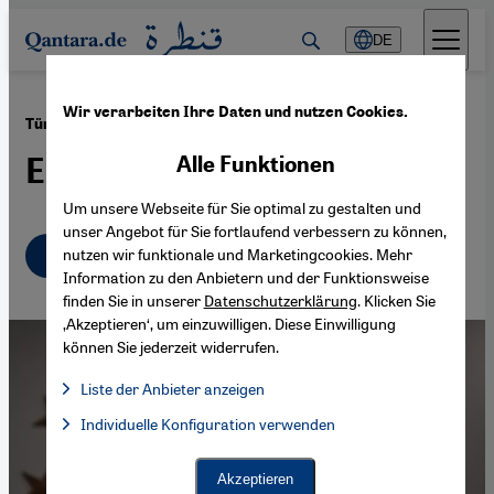
Direkt zum Inhalt springen
DE
Wir verarbeiten Ihre Daten und nutzen Cookies.
·
02.04.2019
Türkische Kommunalwahlen
Erdoğans Zauber lässt nach
Alle Funktionen
Um unsere Webseite für Sie optimal zu gestalten und
unser Angebot für Sie fortlaufend verbessern zu können,
Deutsch
English
nutzen wir funktionale und Marketingcookies. Mehr
Information zu den Anbietern und der Funktionsweise
finden Sie in unserer
Datenschutzerklärung
. Klicken Sie
‚Akzeptieren‘, um einzuwilligen. Diese Einwilligung
können Sie jederzeit widerrufen.
Liste der Anbieter anzeigen
Liste der Anbieter:
Individuelle Konfiguration verwenden
Facebook Embed / Facebook Connect
Facebook Embed / Facebook Connect, Google Maps Embed, Go
Google Tag Manager
Twitter Embed
Akzeptieren
Instagram Embed