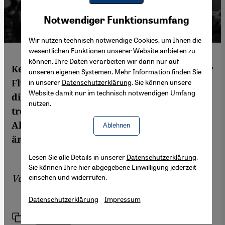
Youtube Embed
Akzeptieren
Notwendiger Funktionsumfang
Google Maps Embed
Wir nutzen technisch notwendige Cookies, um Ihnen die
wesentlichen Funktionen unserer Website anbieten zu
können. Ihre Daten verarbeiten wir dann nur auf
Keine Kulturinstitution engagiert sich in der
unseren eigenen Systemen. Mehr Information finden Sie
Flüchtlingshilfe momentan so intensiv wie
in unserer
Datenschutzerklärung
. Sie können unsere
Website damit nur im technisch notwendigen Umfang
die deutschen Theater. Immer noch aber
nutzen.
treten Flüchtlinge selten als eigenständige
Akteure auf. Die Silent University will das
Ablehnen
ändern. Von Dorothea Marcus
Lesen Sie alle Details in unserer
Datenschutzerklärung
.
Sie können Ihre hier abgegebene Einwilligung jederzeit
Von
Dorothea Marcus
einsehen und widerrufen.
Datenschutzerklärung
Impressum
Link
Drucken
Teilen