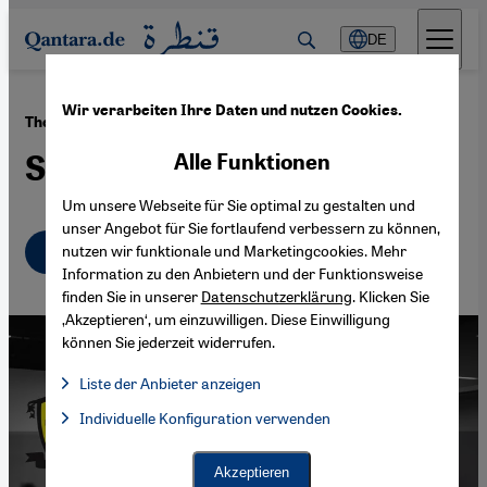
Direkt zum Inhalt springen
DE
Wir verarbeiten Ihre Daten und nutzen Cookies.
·
26.05.2016
Theater und Flüchtlinge
Stilles Wissen wecken
Alle Funktionen
Um unsere Webseite für Sie optimal zu gestalten und
unser Angebot für Sie fortlaufend verbessern zu können,
Deutsch
English
nutzen wir funktionale und Marketingcookies. Mehr
Information zu den Anbietern und der Funktionsweise
finden Sie in unserer
Datenschutzerklärung
. Klicken Sie
‚Akzeptieren‘, um einzuwilligen. Diese Einwilligung
können Sie jederzeit widerrufen.
Liste der Anbieter anzeigen
Liste der Anbieter:
Individuelle Konfiguration verwenden
Facebook Embed / Facebook Connect
Facebook Embed / Facebook Connect, Google Maps Embed, Go
Google Tag Manager
Twitter Embed
Akzeptieren
Instagram Embed