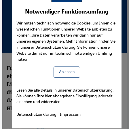
Youtube Embed
Akzeptieren
Notwendiger Funktionsumfang
Google Maps Embed
Wir nutzen technisch notwendige Cookies, um Ihnen die
wesentlichen Funktionen unserer Website anbieten zu
können. Ihre Daten verarbeiten wir dann nur auf
unseren eigenen Systemen. Mehr Information finden Sie
in unserer
Datenschutzerklärung
. Sie können unsere
Website damit nur im technisch notwendigen Umfang
nutzen.
Fünf bulgarische Krankenschwestern und
Ablehnen
ein palästinensischer Arzt wurden in
Libyen erneut zum Tode verurteilt. Auch
Lesen Sie alle Details in unserer
Datenschutzerklärung
.
die zweite Instanz sah es als erwiesen an,
Sie können Ihre hier abgegebene Einwilligung jederzeit
dass sie mehr als 400 libysche Kinder mit
einsehen und widerrufen.
HIV infiziert haben.
Datenschutzerklärung
Impressum