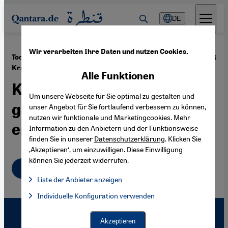
Direkt zum Inhalt springen
DE
Wir verarbeiten Ihre Daten und nutzen Cookies.
·
19.12.2006
Todesurteil gegen fünf bulgarische
Krankenschwestern
Alle Funktionen
Klare Worte und Aktionen
Um unsere Webseite für Sie optimal zu gestalten und
gegenüber Libyen
unser Angebot für Sie fortlaufend verbessern zu können,
nutzen wir funktionale und Marketingcookies. Mehr
erforderlich
Information zu den Anbietern und der Funktionsweise
finden Sie in unserer
Datenschutzerklärung
. Klicken Sie
‚Akzeptieren‘, um einzuwilligen. Diese Einwilligung
können Sie jederzeit widerrufen.
Deutsch
Liste der Anbieter anzeigen
Liste der Anbieter:
Individuelle Konfiguration verwenden
Facebook Embed / Facebook Connect
Facebook Embed / Facebook Connect, Google Maps Embed, Go
Google Tag Manager
Twitter Embed
Akzeptieren
Instagram Embed