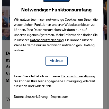
Youtube Embed
Akzeptieren
Notwendiger Funktionsumfang
Google Maps Embed
Wir nutzen technisch notwendige Cookies, um Ihnen die
wesentlichen Funktionen unserer Website anbieten zu
können. Ihre Daten verarbeiten wir dann nur auf
unseren eigenen Systemen. Mehr Information finden Sie
in unserer
Datenschutzerklärung
. Sie können unsere
Website damit nur im technisch notwendigen Umfang
nutzen.
Der Völkermord des IS an den Jesiden war
monströs. Deutsche Ermittler helfen bei der
Ablehnen
Aufklärung der grausamen Verbrechen.
Vom Hunger nach Gerechtigkeit und den
Lesen Sie alle Details in unserer
Datenschutzerklärung
.
Mühlen der Justiz. Von Matthias von Hein
Sie können Ihre hier abgegebene Einwilligung jederzeit
einsehen und widerrufen.
Datenschutzerklärung
Impressum
Von
Matthias von Hein