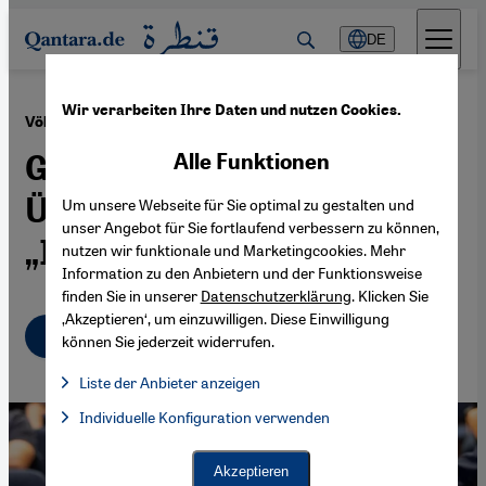
Direkt zum Inhalt springen
DE
Wir verarbeiten Ihre Daten und nutzen Cookies.
·
12.08.2019
Völkermord an den Jesiden im Irak und in Syrien
Gerechtigkeit für
Alle Funktionen
Überlebende des
Um unsere Webseite für Sie optimal zu gestalten und
unser Angebot für Sie fortlaufend verbessern zu können,
„Islamischen Staates“
nutzen wir funktionale und Marketingcookies. Mehr
Information zu den Anbietern und der Funktionsweise
finden Sie in unserer
Datenschutzerklärung
. Klicken Sie
‚Akzeptieren‘, um einzuwilligen. Diese Einwilligung
Deutsch
English
عربي
können Sie jederzeit widerrufen.
Liste der Anbieter anzeigen
Liste der Anbieter:
Individuelle Konfiguration verwenden
Facebook Embed / Facebook Connect
Facebook Embed / Facebook Connect, Google Maps Embed, Go
Google Tag Manager
Twitter Embed
Akzeptieren
Instagram Embed