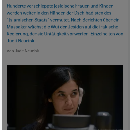
Hunderte verschleppte jesidische Frauen und Kinder
werden weiter in den Händen der Dschihadisten des
"Islamischen Staats" vermutet. Nach Berichten über ein
Massaker wächst die Wut der Jesiden auf die irakische
Regierung, der sie Untätigkeit vorwerfen. Einzelheiten von
Judit Neurink
Von Judit Neurink