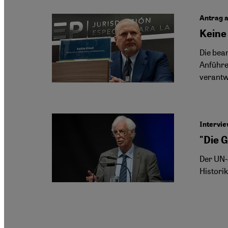
Antrag 
Keine
Die bea
Anführer
verantw
Intervi
"Die G
Der UN-
Histori