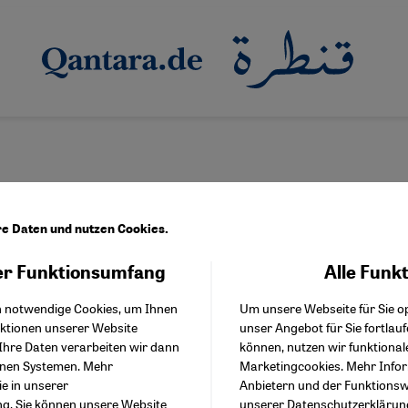
re Daten und nutzen Cookies.
r Funktionsumfang
Alle Funk
Facebook Embed / Facebo
Akzeptieren
Google Tag Manager
nflikt
h notwendige Cookies, um Ihnen
Um unsere Webseite für Sie op
Twitter Embed
t liberalem Kern ist Israel stark
nktionen unserer Website
unser Angebot für Sie fortlau
Instagram Embed
Ihre Daten verarbeiten wir dann
können, nutzen wir funktional
Youtube Embed
litärisches Kräftemessen entscheidet über die Zukunft des Nahen 
enen Systemen. Mehr
Marketingcookies. Mehr Info
Google Maps Embed
nsreiche Demokratie zu ihren Grundsätzen zurückfindet, schreibt 
ie in unserer
Anbietern und der Funktionswe
ng
. Sie können unsere Website
unserer
Datenschutzerklärun