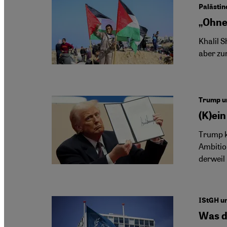
Palästin
„Ohne
Khalil S
aber zu
Trump u
(K)ei
Trump k
Ambitio
derweil
IStGH un
Was d