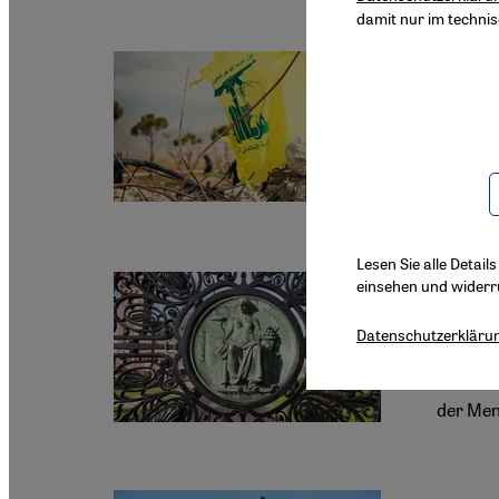
damit nur im techni
Schrifts
„Die H
Hazem S
hervorb
erneute
Lesen Sie alle Detail
Waffene
einsehen und widerr
„Gene
Datenschutzerkläru
Kaum ein
könnten 
der Men