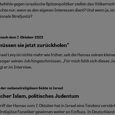
befehle gegen israelische Spitzenpolitiker stellen das Völkerrech
hte nur, wenn es den eigenen Interessen dient? Und wenn ja, ist 
ionale Strafjustiz?
 nach dem 7. Oktober 2023
müssen sie jetzt zurückholen”
ael Levy ist nichts mehr wie früher, seit die Hamas seinen klein
t sogar seinen Job hingeschmissen. „Für mich fühlt sich dieses J
gt er im Interview.
 der nationalreligiösen Sekte in Israel
scher Islam, politisches Judentum
iff der Hamas vom 7. Oktober hat in Israel eine Tendenz verstärkt
lreligiöse Fanatiker gewinnen weiter an Einfluss. In Deutschland