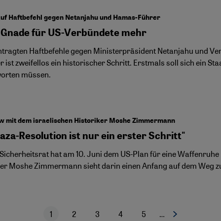
auf Haftbefehl gegen Netanjahu und Hamas-Führer
 Gnade für US-Verbündete mehr
ntragten Haftbefehle gegen Ministerpräsident Netanjahu und Ve
 ist zweifellos ein historischer Schritt. Erstmals soll sich ein 
orten müssen.
ew mit dem israelischen Historiker Moshe Zimmermann
aza-Resolution ist nur ein erster Schritt"
Sicherheitsrat hat am 10. Juni dem US-Plan für eine Waffenruhe 
ker Moshe Zimmermann sieht darin einen Anfang auf dem Weg zu
1
2
3
4
5
…
Nächste Seite
Aktuelle Seite
Seite
Seite
Seite
Seite