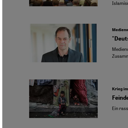
Islamis
Medienwi
"Deut
Medienw
Zusamme
Krieg im
Feind
Ein ras