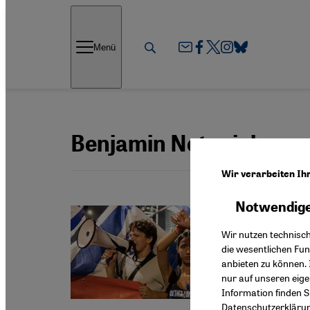
Direkt zum Inhalt springen
Menü
Benjamin Netanjahu
Wir verarbeiten Ih
Notwendige
Nahostko
Wir nutzen technisc
Nur mi
die wesentlichen Fu
anbieten zu können. 
Nicht mi
nur auf unseren eig
traditio
Information finden S
Datenschutzerkläru