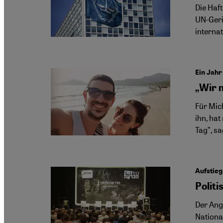
Die Haft
UN-Geric
internat
Ein Jahr
„Wir 
Für Mich
ihn, ha
Tag”, sa
Aufstieg
Politi
Der Angr
Nationa