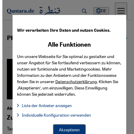
Direkt zum Inhalt springen
DE
Wir verarbeiten Ihre Daten und nutzen Cookies.
PKK
Alle Themen
Alle Funktionen
Um unsere Webseite für Sie optimal zu gestalten und
unser Angebot für Sie fortlaufend verbessern zu können,
nutzen wir funktionale und Marketingcookies. Mehr
Information zu den Anbietern und der Funktionsweise
finden Sie in unserer
Datenschutzerklärung
. Klicken Sie
‚Akzeptieren‘, um einzuwilligen. Diese Einwilligung
können Sie jederzeit widerrufen.
Liste der Anbieter anzeigen
Abschiebungen aus Deutschland
Liste der Anbieter:
Individuelle Konfiguration verwenden
Facebook Embed / Facebook Connect
Zurück im Land des Völkermords
Facebook Embed / Facebook Connect, Google Maps Embed, Go
Google Tag Manager
Twitter Embed
Tausende Angehörige der jesidischen Minderheit im Irak
Akzeptieren
Instagram Embed