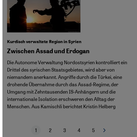
Kurdisch verwaltete Region in Syrien
Zwischen Assad und Erdogan
Die Autonome Verwaltung Nordostsyrien kontrolliert ein
Drittel des syrischen Staatsgebietes, wird aber von
niemandem anerkannt. Angriffe durch die Türkei, eine
drohende Übernahme durch das Assad-Regime, der
Umgang mit Zehntausenden IS-Anhängern und die
internationale Isolation erschweren den Alltag der
Menschen. Aus Kamischli berichtet Kristin Helberg
1
2
3
4
5
Nächste Seite
Aktuelle Seite
Seite
Seite
Seite
Seite
Seitennummerierung