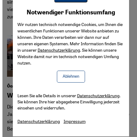
sind vor dem IS nach Deutschland geflohen. Nun erhalten
Youtube Embed
viele von ihnen Abschiebebescheide, einige sind bereits
Akzeptieren
Notwendiger Funktionsumfang
Google Maps Embed
zurück. In der Heimat droht weitere Gewalt.
Wir nutzen technisch notwendige Cookies, um Ihnen die
wesentlichen Funktionen unserer Website anbieten zu
können. Ihre Daten verarbeiten wir dann nur auf
unseren eigenen Systemen. Mehr Information finden Sie
in unserer
Datenschutzerklärung
. Sie können unsere
Website damit nur im technisch notwendigen Umfang
nutzen.
Ablehnen
Öcalans historischer Appell
Warum die PKK gescheitert ist
Lesen Sie alle Details in unserer
Datenschutzerklärung
.
Sie können Ihre hier abgegebene Einwilligung jederzeit
Die Arbeiterpartei Kurdistans hat im Laufe der
einsehen und widerrufen.
Jahrzehnte viele Ziele verfolgt, doch verwirklichen konnte
sie keins. Nun steht die kommunistisch-nationalistische
Datenschutzerklärung
Impressum
Bewegung vor einer Zäsur, vielleicht sogar vor dem Aus.