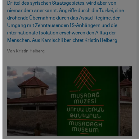
Drittel des syrischen Staatsgebietes, wird aber von
niemandem anerkannt. Angriffe durch die Türkei, eine
drohende Übernahme durch das Assad-Regime, der
Umgang mit Zehntausenden IS-Anhängern und die
internationale Isolation erschweren den Alltag der
Menschen. Aus Kamischli berichtet Kristin Helberg
Von Kristin Helberg