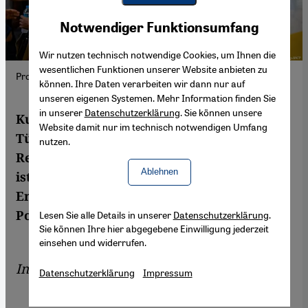
Youtube Embed
Akzeptieren
Notwendiger Funktionsumfang
Google Maps Embed
Wir nutzen technisch notwendige Cookies, um Ihnen die
wesentlichen Funktionen unserer Website anbieten zu
Proteste der pro-kurdischen Partei HDP; Foto: Yasin Akgul/AFP
können. Ihre Daten verarbeiten wir dann nur auf
unseren eigenen Systemen. Mehr Information finden Sie
in unserer
Datenschutzerklärung
. Sie können unsere
Kurden und andere Minderheiten in der
Website damit nur im technisch notwendigen Umfang
Türkei sind seit hundert Jahren staatlicher
nutzen.
Repression ausgesetzt. Die kurdische Frage
Ablehnen
ist für die gesellschaftliche und politische
Entwicklung der Türkei zentral, sagt der
Politikwissenschaftler Ismail Küpeli.
Lesen Sie alle Details in unserer
Datenschutzerklärung
.
Sie können Ihre hier abgegebene Einwilligung jederzeit
einsehen und widerrufen.
Interview von
Gerrit Wustmann
Datenschutzerklärung
Impressum