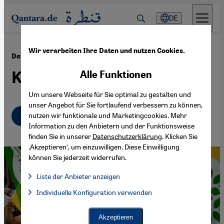
Direkt zum Inhalt springen
DE
Wir verarbeiten Ihre Daten und nutzen Cookies.
·
28.06.2022
Der türkische Staat und die Kurden
Kampf der Narrative
Alle Funktionen
Um unsere Webseite für Sie optimal zu gestalten und
unser Angebot für Sie fortlaufend verbessern zu können,
Deutsch
English
nutzen wir funktionale und Marketingcookies. Mehr
عربي
Information zu den Anbietern und der Funktionsweise
finden Sie in unserer
Datenschutzerklärung
. Klicken Sie
‚Akzeptieren‘, um einzuwilligen. Diese Einwilligung
können Sie jederzeit widerrufen.
Liste der Anbieter anzeigen
Liste der Anbieter:
Individuelle Konfiguration verwenden
Facebook Embed / Facebook Connect
Facebook Embed / Facebook Connect, Google Maps Embed, Go
Google Tag Manager
Twitter Embed
Akzeptieren
Instagram Embed