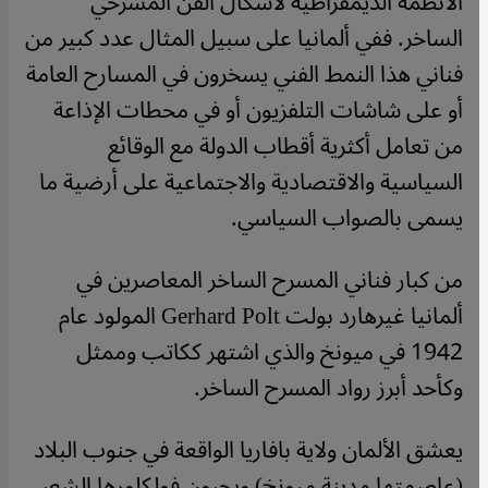
الأنظمة الديمقراطية لأشكال الفن المسرحي
الساخر. ففي ألمانيا على سبيل المثال عدد كبير من
فناني هذا النمط الفني يسخرون في المسارح العامة
أو على شاشات التلفزيون أو في محطات الإذاعة
من تعامل أكثرية أقطاب الدولة مع الوقائع
السياسية والاقتصادية والاجتماعية على أرضية ما
يسمى بالصواب السياسي.
من كبار فناني المسرح الساخر المعاصرين في
ألمانيا غيرهارد بولت Gerhard Polt المولود عام
1942 في ميونخ والذي اشتهر ككاتب وممثل
وكأحد أبرز رواد المسرح الساخر.
يعشق الألمان ولاية بافاريا الواقعة في جنوب البلاد
(عاصمتها مدينة ميونخ) ويحبون فولكلورها الشعبي