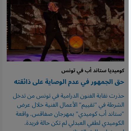
كوميديا ستاند أب في تونس
حق الجمهور في عدم الوصاية على ذائقته
حذرت نقابة الفنون الدرامية في تونس من تدخل
الشرطة في "تقييم" الأعمال الفنية خلال عرض
"ستاند أب كوميدي" بمهرجان صفاقس. واقعة
الكوميدي لطفي العبدلي لم تكن حالة فريدة.