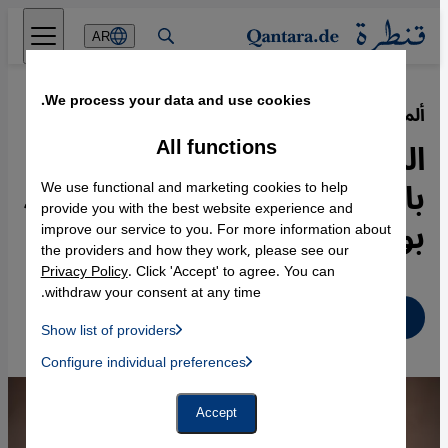
Direkt zum Inhalt springen
AR
We process your data and use cookies.
ألمانيا ومصر
·
28.10.2022
All functions
المسرح الساخر بين المصري
باسم يوسف والألماني غيرهارد
We use functional and marketing cookies to help
provide you with the best website experience and
بولت
improve our service to you. For more information about
the providers and how they work, please see our
Privacy Policy
. Click 'Accept' to agree. You can
withdraw your consent at any time.
عربي
Show list of providers
List of providers:
Configure individual preferences
Facebook Embed / Facebook Connect
 Manager, Instagram Embed, Twitter Embed, Youtube Embed
Google Tag Manager
Twitter Embed
Accept
Instagram Embed
Youtube Embed