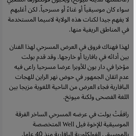
سواء كان موسيقياً أو غناءً أو مسرحياً. لكن أغلبهم
لا يفهم جيدا لكنات هذه الولاية لاسيما المستخدمة
في المناطق الريفية منها.
لهذا فهناك فروق في العرض المسرحي لهذا الفنان
بين أدائه في بافاريا أو خارجها. وقد قدم بولت
مؤخرا في دار بون للأوبرا عرضا مسرحيا راعى فيه
عدم اتقان الجمهور في حوض نهر الراين للهجات
البافارية فجاء العرض من الناحية اللغوية مزيجا بين
اللغة الفصحى ولكنة ميونخ.
رافقَتْ بولت في عرضه المسرحي الساخر الفرقة
الموسيقية للإخوة فيل Well المتخصصة
بالموسيقى الفولكلورية البافارية منذ 40 عاما.