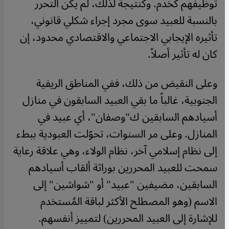
توظيفهم كخدم. وكنتيجة لذلك، لم يكن التحرر
بالنسبة للعبيد سوى مجرد إجراء شكلي قانوني،
تأثيره الإيجابي الاجتماعي والاقتصادي محدود، إن
كان له تأثير أصلاً.
وعلى النقيض من ذلك، ففي المناطق الريفية
الجنوبية، غالباً ما بقي العبيد السابقون في منازل
أسيادهم السابقين ك"وصفان"، أي عبيد في
المنازل. وعلى مر السنوات، تحوّلت العبودية ببطء
إلى نظام إسلامي آخر، نظام الولاء، وهي علاقة رعاية
سمحت للعبيد المحررين بوراثة ألقاب أسيادهم
السابقين، مضيفين "عبيد" أو "شواشين" إلى
الاسم (وهو المصطلح الأكثر لباقة المُستخدم
للإشارة إلى العبيد المحررين) لتمييز أنفسهم.