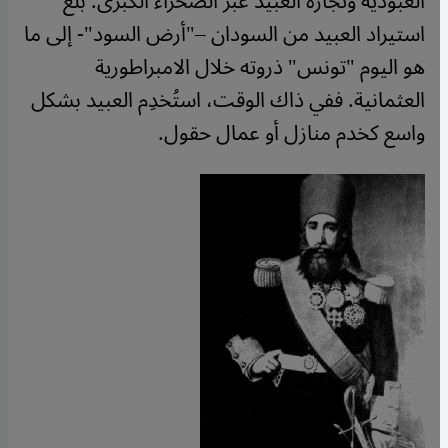
العبودية وتجارة العبيد عبر الصحراء الكبرى. بلغ
استيراد العبيد من السودان –"أرض السود"- إلى ما
هو اليوم "تونس" ذروته خلال الامبراطورية
العثمانية. ففي ذاك الوقت، استُخدِم العبيد بشكل
واسع كخدم منازل أو عمال حقول.