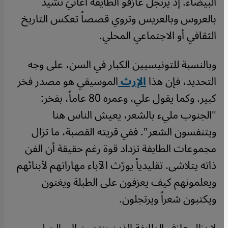
البيضاء. إذ يرتجل عازفو الطايفة أغانيَ تشيد
بالعروس وبالعريس وتروي قصصاً تعكس التاريخ
الثقافي أو الاجتماعي المحلي.
وبالنسبة للتونيسيين الكبار في السن، على وجه
التحديد، فإن هذا
الإرث
الموسيقي هو مصدر فخر
كبير. وكما يقول علي، وعمره 80 عاماً، بفخر:
"الجنوب مليء بالشعر، يعيش الناس هنا
ويتنفسون الشعر". ففي قريته القصبة، ما تزال
مجموعات الطايفة تزداد قوة رغم حقيقة أن الفن
ذاته يتلاشى. تقليدياً يورّث الآباء مهاراتهم لأبنائهم
ويعلمونهم كيف يعزفون على الطبلة ويغنون
ويكتبون شعراً ويرتجلون.