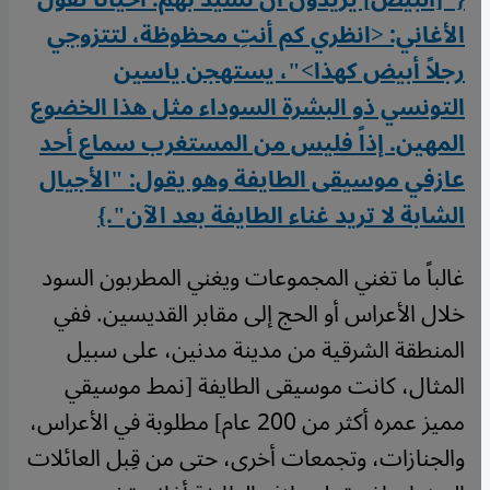
الأغاني: <انظري كم أنتِ محظوظة، لتتزوجي
رجلاً أبيض كهذا>"، يستهجن ياسين
التونسي ذو البشرة السوداء مثل هذا الخضوع
المهين. إذاً فليس من المستغرب سماع أحد
عازفي موسيقى الطايفة وهو يقول: "الأجيال
الشابة لا تريد غناء الطايفة بعد الآن".}
غالباً ما تغني المجموعات ويغني المطربون السود
خلال الأعراس أو الحج إلى مقابر القديسين. ففي
المنطقة الشرقية من مدينة مدنين، على سبيل
المثال، كانت موسيقى الطايفة [نمط موسيقي
مميز عمره أكثر من 200 عام] مطلوبة في الأعراس،
والجنازات، وتجمعات أخرى، حتى من قِبل العائلات