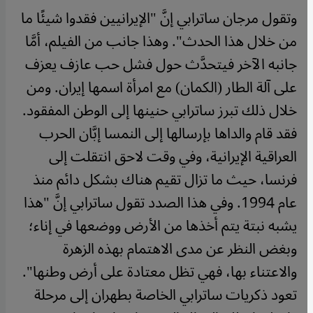
​​وتقول مرجان ساترابي إنَّ "الإيرانيين فقدوا شيئًا ما
من خلال هذا الحدث". وهذا جانب من الفيلم، أمَّا
جانبه الآخر فيتحدَّث حول فشل حب عازف يعزف
على آلة الطار (الكمان) مع امرأة اسمها إيران. ومن
خلال ذلك تبرز ساترابي حنينها إلى الوطن المفقود.
فقد قام والداها بإرسالها إلى النمسا إبَّان الحرب
العراقية الإيرانية، وفي وقت لاحق انتقلت إلى
فرنسا، حيث ما تزال تقيم هناك بشكل دائم منذ
عام 1994. وفي هذا الصدد تقول ساترابي إنَّ "هذا
يشبه نبتة يتم أخذها من الأرض ووضعها في إناء؛
وبغض النظر عن مدى الاهتمام بهذه الزهرة
والاعتناء بها، فهي تظل معتادة على أرض وطنها".
تعود ذكريات ساترابي الخاصة بطهران إلى مرحلة