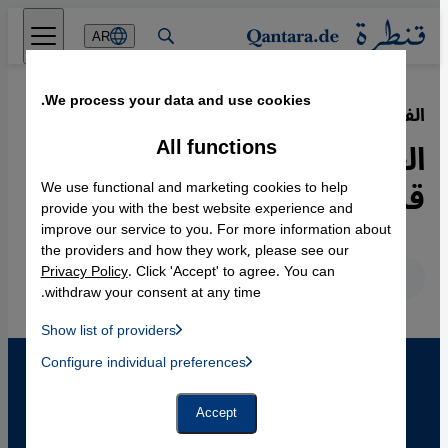
Direkt zum Inhalt springen
AR
We process your data and use cookies.
الفنَّانة الإيرانية مرجان ساترابي:
·
19.10.2011
All functions
الفنانة مرجان ساترابي....زهرة
قديمة وأرض جديدة
We use functional and marketing cookies to help
provide you with the best website experience and
improve our service to you. For more information about
the providers and how they work, please see our
Privacy Policy
. Click 'Accept' to agree. You can
عربي
English
Deutsch
withdraw your consent at any time.
Show list of providers
List of providers:
Configure individual preferences
Facebook Embed / Facebook Connect
 Manager, Instagram Embed, Twitter Embed, Youtube Embed
Google Tag Manager
Twitter Embed
Accept
Instagram Embed
Youtube Embed