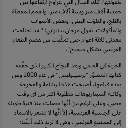
طفولتها؛ تلك الجبال التي يتراوح ارتفاعها بين
خمسة آلاف متر وستة آلاف متر، والقمم المغطاة
بالثلج، والتلوّث البيئي، وبعض الأصوات
والمأكولات. تقول مرجان ساترابي: "لقد احتاجت
معدتي ثلاثة أعوام حتى تمكَّنت من هضم الطعام
الفرنسي بشكل صحيح".
الحرية في المنفى وبعد النجاح الكبير الذي حقَّقه
كتابها المصوَّر "برسيبوليس" في عام 2000 ومن
بعده فيلمها، أصبحت هذه الرسَّامة والمخرجة
وكاتبة السيناريوهات مطلوبة أكثر من أي وقت
مضى. وعلى الرغم من أنَّها حصلت منذ فترة طويلة
على الجنسية الفرنسية، إلاَّ أنَّها لا تشعر بالانتماء
إلى المجتمع الفرنسي، وهي لا تريد ذلك أيضًا؛