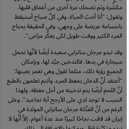
مكشِّرة وثم تضحك مرة أخرى من أعماق قلبها.
وتقول: "أنا أحبّ الحياة. وفي كلِّ صباح أستيقظ
بابتسامة عريضة على وجهي، وفي الحقيقة يحتاج
المرء الكثير ووقت طويل لكي يعكِّر مزاجي".
وقد تبدو مرجان ساترابي سعيدة أيضًا لأنَّها تحمل
سيجارة في يدها. فالتدخين جيِّد لها، وبإمكان
الجميع رؤية ذلك، مثلما تقول وهي تغمز بعينها:
"أعتقد أنَّ الدخان يحفظ المرء. وأنتم تعلمون بالطبع
أنَّ اللحم أيضًا يتم تدخينه من أجل حفظه، ولهذا
السبب لا توجد لدي على الأرجح أية تجاعيد". وعلى
الرغم من أنَّ الفنَّانة مرجان ساترابي المولدة في
إيران قد لاقت نجاحًا كبيرًا منذ عدة أعوام، إلاَّ أنَّها لا
تبدو متكبِّرة قطّ، ويمكنها بالإضافة إلى ذلك