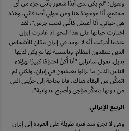
وتقول: "لم يكن لدي أبدًا شعور بأنَّني جزء من أي
مجتمع. أنا موجودة هنا ومن حولي أصدقائي، وهذه
هي حياتي. أنا أعيش كأنَّني تحت جرس". لقد
اختارت حياتها على هذا النحو. إذ غادرت إيران
عندما أدركت أنَّه لا يوجد في إيران مكان للأشخاص
الذين ينتقدون النظام. وبالنسبة لها لم يكن لديها
بديل. تقول ساترابي "أنا أُكنّ احترامًا كبيرًا لهؤلاء
الناس الذين ما يزالوا يعيشون في إيران. ولكني لم
أتمكَّن من البقاء هناك، فأنا بحاجة إلى حرِّيتي التي
من دونها يتعكَّر مزاجي وأصبح عدوانية".
الربيع الإيراني
​​وهي لا تجرؤ منذ فترة طويلة على العودة إلى إيران