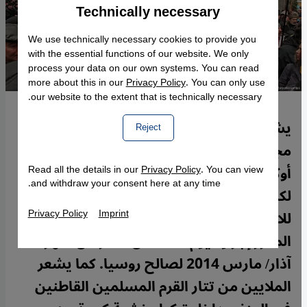
Technically necessary
Accept
Google Maps Embed
We use technically necessary cookies to provide you
with the essential functions of our website. We only
process your data on our own systems. You can read
more about this in our
Privacy Policy
. You can only use
our website to the extent that is technically necessary.
يشكل تتار القرم المسلمون ثالث أكبر
Reject
مجموعة سكانية في شبه جزيرة القرم في
أوكرانيا، بعددهم البالغ نحو 250 ألف نسمة.
Read all the details in our
Privacy Policy
. You can view
and withdraw your consent here at any time.
لكنهم باتوا يخشون من تعرض حقوقهم
Privacy Policy
Imprint
للانتهاك في حال جاءت نتيجة الاستفتاء
المقرر إجراؤه يوم السادس عشر من شهر
آذار/ مارس 2014 لصالح روسيا. كما يشعر
الملايين من تتار القرم المسلمين القاطنين