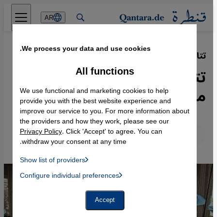
Direkt zum Inhalt springen
AR
We process your data and use cookies.
تتار القرم المسلمون في أوكرانيا وتركيا
·
10.03.2014
All functions
تتار القرم المسلمون...خوف
متجذر من السيطرة الروسية
We use functional and marketing cookies to help
provide you with the best website experience and
improve our service to you. For more information about
the providers and how they work, please see our
Privacy Policy
. Click 'Accept' to agree. You can
عربي
English
Deutsch
withdraw your consent at any time.
Show list of providers
List of providers:
Configure individual preferences
Facebook Embed / Facebook Connect
 Manager, Instagram Embed, Twitter Embed, Youtube Embed
Google Tag Manager
Twitter Embed
Accept
Instagram Embed
Youtube Embed