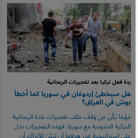
ردة فعل تركيا بعد تفجيرات الريحانية
هل سيخطئ إردوغان في سوريا كما أخطأ
بوش في العراق؟
مَهْمَا يَكُنْ مَن وَقفَ خلف تفجيرات بلدة الريحانية
التركية الحدودية مع سوريا، فهذه التفجيرات تدل
على استراتيجية غدر هدفها أن تبيِّن للأتراك أن