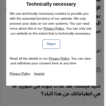
Technically necessary
Accept
Google Maps Embed
الإندبندنت البريطانية لشؤون الشرق الأوسط،
روبرت فيسك، بعض هؤلاء الجنود وزيارته
We use technically necessary cookies to provide you
with the essential functions of our website. We only
الخطوط الأمامية للمعارك، أجرى معه
process your data on our own systems. You can read
more about this in our
Privacy Policy
. You can only use
ميشائيل هارتليب الحوار التالي.
our website to the extent that is technically necessary.
Reject
تقرير:
Michael Hartlep
Read all the details in our
Privacy Policy
. You can view
and withdraw your consent here at any time.
نسخ الرابط
الطباعة
مشاركة المقال
Privacy Policy
Imprint
سيد فيسك، لقد عدت لتوك من سوريا. ما
هي انطباعاتك عن هذا البلد؟