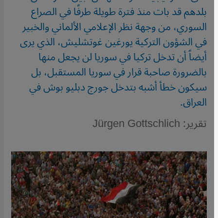
بلدهم قد بات منذ فترة طويلة طرفًا في الصراع
السوري، من وجهة نظر الإعلامي الألماني والخبير
في الشؤون التركية يورغين غوتشليش، الذي يرى
أيضاً أن تدخل تركيا في سوريا لن يجعل منها
بالضرورة صاحبة قرار في سوريا المستقبل، بل
سيكون خطأ أشبه بتدخل جورج دبليو بوش في
العراق.
تقرير: Jürgen Gottschlich