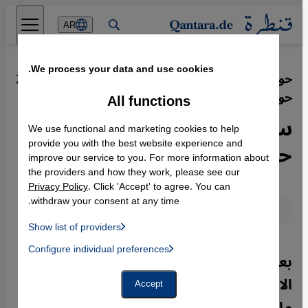
Direkt zum Inhalt springen
AR
We process your data and use cookies.
حوار مع الصحفي البارز روبرت فيسك
·
21.05.2013
حول الحرب في سوريا
All functions
سوريا…من ثورة شعبية إلى
We use functional and marketing cookies to help
حرب إقليمية بالوكالة
provide you with the best website experience and
improve our service to you. For more information about
the providers and how they work, please see our
Privacy Policy
. Click 'Accept' to agree. You can
withdraw your consent at any time.
عربي
English
Deutsch
Show list of providers
List of providers:
Configure individual preferences
Facebook Embed / Facebook Connect
بعد إحراز قوات الرئيس بشار الأسد بعض
 Manager, Instagram Embed, Twitter Embed, Youtube Embed
Google Tag Manager
Twitter Embed
الانتصارات العسكرية على الأرض في شهر
Accept
Instagram Embed
مايو/ أيار 2013 ولقاء مراسل صحيفة
Youtube Embed