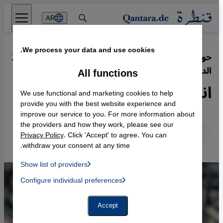
Direkt zum Inhalt springen
AR
We process your data and use cookies.
حوار مع الكاتبة السعودية الهنوف
·
27.07.2016
الدغيشم
All functions
انطباعات رحلة إلى المجهول
We use functional and marketing cookies to help
provide you with the best website experience and
improve our service to you. For more information about
the providers and how they work, please see our
عربي
English
Deutsch
Privacy Policy
. Click 'Accept' to agree. You can
withdraw your consent at any time.
Show list of providers
List of providers:
Configure individual preferences
Facebook Embed / Facebook Connect
 Manager, Instagram Embed, Twitter Embed, Youtube Embed
Google Tag Manager
Twitter Embed
Accept
Instagram Embed
Youtube Embed