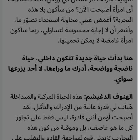
أي امرأة أصبحت الآن؟ من سأكون بلا هذه
التجربة؟ أغمض عيني محاولة استجداء تصوّر ما،
وأشعر أن لا إجابة محسوسة لتساؤلي، ربما سأكون
امرأة غامضة لا يمكن تخمينها
.
هنا بدأت حياة جديدة تتكون داخلي، حياة
ناضجة وواضحة، أدرك ما وراءها، لا أحد يزرعها
سواي
.
الهنوف الدغيشم:
هذه الحياة المركبة والمتداخلة
هّيأت لي قدرة عالية من الإدراك والتأمّل. لقد
أصبحت أؤمن أنني قادرة، ليس فقط على تجاوز
كل ما هو عاصف، بل وموقنة من كون هذه
التجارب تزيدني قوة لمواجهة القادم والتغلب على