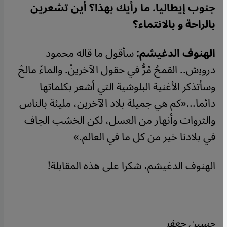
جنوب إيطاليا. ما رأيك بهذا؟ أين تشعرين
بالراحة و بالانتماء؟
الهنوف الدغيشم:
سأقول ما قاله محمود
ﺩروﯾش.. القمحُ مُرُّ في حقول الآخرينْ. والماءُ مالحْ
وسأتذكر الأغنية البلوشية التي أشعر بكلماتها
دائما...«كم هي جميلة بلاد الآخرين، مليئة بالناس
والثروات وأنهار من العسل، لكن الخشب الجاف
في بلادنا خير من كل ما في العالم
.»
الهنوف الدغيشم، شكرا على هذه المقابلة
!
حسين جعفر