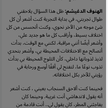
الهنوف الدغيشم:
ظل هذا السؤال يلاحقني
طوال تجربتي، في بداية التجربة كنت أشعر أن كل
شئ موجه من الآخر نحوي، وكنت أتحسس من كل
اختلاف بسيط، وأراقب كل ما هو جديد علي،
وأشعر أيضًا أنني مراقبة، لكنني مع الوقت، بدأت
أتصالح مع الاختلافات المحيطة بي، وأشعر بتحدي
لذيذ لذوبانها داخلي، كأن الثلوج المحيطة بي بدأت
تذوب نوعًا ما، لتفتح لي أفقًا أوسع ورحابة في
رؤيتي للآخر بكل اختلافاته
.
فحينما كنت ألاحق السنجاب بعيني ، كنت أشعر
أنه يقول لاندهاشي أنت غريبة. وحينما كان
يفاجئني المطر، كان يقول لي.. أنت قادمة من