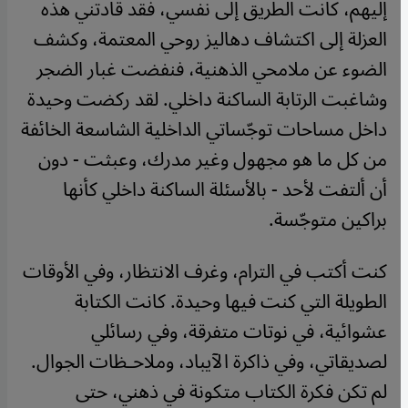
إليهم، كانت الطريق إلى نفسي، فقد قادتني هذه
العزلة إلى اكتشاف دهاليز روحي المعتمة، وكشف
الضوء عن ملامحي الذهنية، فنفضت غبار الضجر
وشاغبت الرتابة الساكنة داخلي. لقد ركضت وحيدة
داخل مساحات توجّساتي الداخلية الشاسعة الخائفة
من كل ما هو مجهول وغير مدرك، وعبثت - دون
أن ألتفت لأحد - بالأسئلة الساكنة داخلي كأنها
براكين متوجّسة
.
كنت أكتب في الترام، وغرف الانتظار، وفي الأوقات
الطويلة التي كنت فيها وحيدة. كانت الكتابة
عشوائية، في نوتات متفرقة، وفي رسائلي
لصديقاتي، وفي ذاكرة الآيباد، وملاحـظات الجوال.
لم تكن فكرة الكتاب متكونة في ذهني، حتى