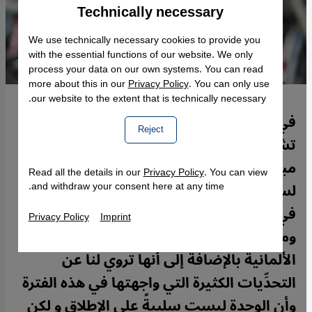
Technically necessary
Accept
Google Maps Embed
We use technically necessary cookies to provide you
with the essential functions of our website. We only
process your data on our own systems. You can read
more about this in our
Privacy Policy
. You can only use
our website to the extent that is technically necessary.
في روايتها الأولى "فرايبورغ. رقَّة العزلة"
Reject
تشرح لنا الهنوف الدغيشم وهي طبيبة أسنان
مبتعثة وقت كتابة هذا العمل في ألمانيا
Read all the details in our
Privacy Policy
. You can view
لسنوات عديدة وحصلت على درجة الدكتوراه
and withdraw your consent here at any time.
في تخصصها كيف توصّلت لرؤية مختلفة
Privacy Policy
Imprint
ومنفتحة في حياتها عبر تعايشها مع الحضارة
الألمانية بالإضافة إلى أنها تروي لنا عن
التحدِّيات الكثيرة التي واجهتها في هذه الفترة
وأن الوِحدة ليست سلبيةً على الإطلاق و لكن