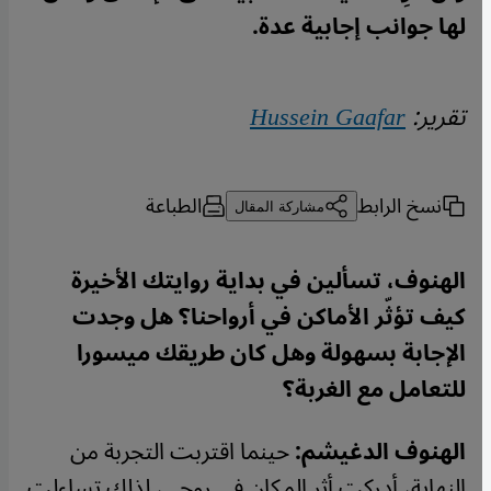
لها جوانب إجابية عدة.
تقرير:
Hussein Gaafar
نسخ الرابط
الطباعة
مشاركة المقال
الهنوف، تسألين في بداية روايتك الأخيرة
كيف تؤثّر الأماكن في أرواحنا؟ هل وجدت
الإجابة بسهولة وهل كان طريقك ميسورا
للتعامل مع الغربة؟
الهنوف الدغيشم:
حينما اقتربت التجربة من
النهاية، أدركت أثر المكان في روحي، لذلك تساءلت