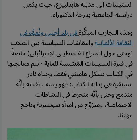
الستينيات إلى مدينة هايدلبيرغ، حيث يكمل
دراسته الجامعية بدرجة الدكتوراه.
وهذه التجارب المبكِّرة
في بلد أجنبي ونُموُّه في
الثقافة الألمانية
والنقاشات السياسية بين الطلاب
(وحتى حول الصراع الفلسطيني الإسرائيلي) خاصةً
في فترة الستينيات المُسَّيسة للغاية - تتم معالجتها
في الكتاب بشكل هامشي فقط. وحياة نادر
مستقرة في بداية الكتاب؛ فهو يصف نفسه بأنَّه
مندمج وحتى بأنَّه منخرط في النشاطات
الاجتماعية، ومتزوِّج من امرأة سويسرية وناجح
مهنيًا.