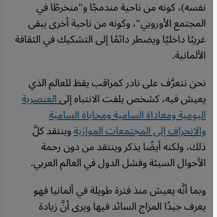
نفسه)، كونه من ناحية مندمجًا و"منخرطًا في
المجتمع الأوروبي"، وكونه من ناحية أخرى يبقى
غريبًا داخليًا ويضطر دائمًا إلى التشكيك في الثقافة
الألمانية.
نحن نتعرَّف على نادر كمراقب يقظ للعالم الذي
يعيش فيه، كشخص يلفت الانتباه إلى
العنصرية
اليومية ومعاداة السامية ومحاباة السامية
والانحراف إلى المجتمعات الموازية
وينتقد كلَّ
ذلك، ولكنه أيضًا يذكر وينتقد من دون رحمة
الأحوال السيئة وفشل الدول في العالم العربي.
وبما أنَّه يعيش منذ فترة طويلة في ألمانيا فهو
يعرف جيدًا المزاج السائد فيها ويرى أنَّ زيادة