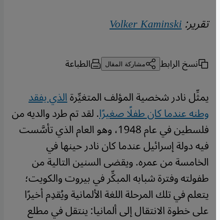
تقرير:
Volker Kaminski
نسخ الرابط
الطباعة
مشاركة المقال
يمثِّل نادر شخصية المؤلف المتغيِّرة
الذي يفقد
وطنه عندما كان طفلًا صغيرًا
. لقد تم طرد والديه من
فلسطين في عام 1948، وهو العام الذي تأسَّست
فيه دولة إسرائيل عندما كان نادر حينها في
الخامسة من عمره. ويقضى السنين التالية من
طفولته وفترة شبابه المبكِّر في بيروت والكويت؛
يتعلم في تلك المرحلة اللغة الألمانية ويُقدِم أخيرًا
على خطوة الانتقال إلى ألمانيا: ينتقل في مطلع