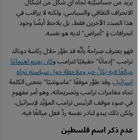
يزيد من حساسيَّته تجاه أي شكل من أشكال
الانحراف الثقافي والسياسي. ولكنه لا يراقب في
هذا الصدد الآخرين فقط، بل يلاحظ أيضًا وجود
انحرافات وَ "أمراض" لديه هو نفسه.
فهو يعترف صراحةً بأنَّه قد طوَّر خلال رئاسة دونالد
ترامب "إدمانًا" حقيقيًا لترامب و
كان يهتم اهتمامًا
مبالغًا فيه بكلِّ خبر وملاحظة حول سياسته تجاه
إسرائيل
. وقد طوَّر موقفًا "ماسوشيًا" بمعنى الكلمة
تجاه مغامرات ترامب وتصريحاته، وهو أمر مفهوم
في ضوء موقف الرئيس ترامب المؤيِّد لإسرائيل،
ولكن ذلك يبدو لنادر نفسه ردَّ فعل مبالغًا فيه.
عدم ذكر اسم فلسطين