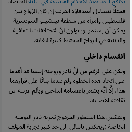
يكافح أيضًا ضدَّ الأحكام المسبقة في بيئته
الخاصة.
فمثلًا يتساءل أصدقاؤه العرب إن كان الزواج بين
فلسطيني وامرأة من منطقة تيتشينو السويسرية
يمكن أن يستمر. ويقولون إنَّ الاختلافات الثقافية
والدينية في الزواج المختلط كبيرة للغاية.
انقسام داخلي
ولكن على الرغم من أنَّ نادر وزوجته إليسا قد أقدما
على اتخاذ هذه الخطوة ولم يندما بتاتًا على قرارهما
هذا، إلَّا أنَّه يشعر بانقسامه الداخلي وبألم غربته عن
ثقافته الأصلية.
ويعكس هذا المنظور المزدوج تجربة نادر اليومية
الخاصة (ويعكس بالتالي إلى حد كبير تجربة المؤلف