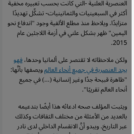
العنصرية العلنية -التي كانت بحسب تعبيره مخفية
أكثر في السبعينيات والثمانينيات- تشكِّل تهديدًا
متزايدًا. ويلاحظ منذ مطلع الألفية وجود "اندفاع نحو
اليمين" ظهر بشكل علني في أزمة اللاجئين عام
2015.
ولكن ملاحظاته لا تقتصر على ألمانيا وحدها،
فهو
يجد العنصرية في جميع أنحاء العالم
ويصفها بأنَّها:
"ظاهرة قبيحة جدًا وغير إنسانية (...) في جميع
أنحاء العالم تقريبًا".
ويثبت المؤلف صحه ادعائه هذا أيضًا بتدعيمه
بالعديد من الأمثلة من مختلف الثقافات وكذلك
عبر التاريخ. ويبدو أنَّ الانقسام الداخلي لدى نادر