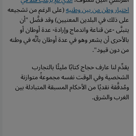
اختيار وطن من بين وطنيه
(على الرغم من تشجيعه
على ذلك في البلدين المعنيين) وقد فضَّل "أن
يتبنَّى -عن قناعة واندماج وإرادة- عدة أوطان أو
بالأحرى أن يشعر وهو في عدة أوطان بأنَّه في وطنه
من دون قيود".
يقدِّم لنا عارف حجاج كتابًا مليئًا بالتجارب
الشخصية وفي الوقت نفسه مجموعةً متوازنة
ومُدقَّقة نقديًا من الأحكام المسبقة المتبادلة بين
الغرب والشرق.