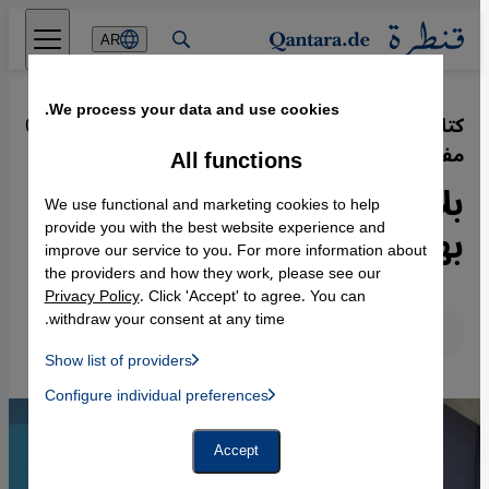
Direkt zum Inhalt springen
AR
We process your data and use cookies.
كتاب عارف حجاج "ثلاث هويات ووطن
·
05.09.2023
مفقود"
All functions
بلا وطن فلسطيني ولكن
We use functional and marketing cookies to help
بهويات عديدة
provide you with the best website experience and
improve our service to you. For more information about
the providers and how they work, please see our
Privacy Policy
. Click 'Accept' to agree. You can
withdraw your consent at any time.
عربي
English
Deutsch
Show list of providers
List of providers:
Configure individual preferences
Facebook Embed / Facebook Connect
 Manager, Instagram Embed, Twitter Embed, Youtube Embed
Google Tag Manager
Twitter Embed
Accept
Instagram Embed
Youtube Embed