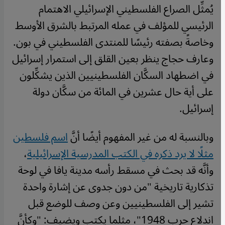
يُمثِّل الصراع الفلسطيني الإسرائيلي الاهتمام
الرئيسي للمؤلف في عمله المرتبط بالشرق الأوسط
وخاصةً بصفته رئيسًا للمنتدى الفلسطيني في بون.
وعارف حجاج ينظر بعين القلق إلى استمرار إسرائيل
في اضطهاد السكَّان الفلسطينيين الذين يشكِّلون
على أية حال عشرين في المائة من سكَّان دولة
إسرائيل.
وبالنسبة له من غير المفهوم أيضًا أنَّ
اسم فلسطين
مثلًا لا يرد ذكره في الكتب المدرسية الإسرائيلية
،
وأنَّه قد بحث في مسقط رأسه مدينة يافا في لوحة
تذكارية تاريخية "من دون جدوى عن إشارة واحدة
تشير إلى الفلسطينيين وعن وصف للوضع قبل
اندلاع حرب 1948"، مثلما يكتب ويضيف: "وكأنَّ