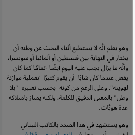
وهو يعلم أنَّه لا يستطيع أثناء البحث عن وطنه أن
يختار في النهاية بين فلسطين أو ألمانيا أو سويسرا،
وأنَّه ما يزال يجب عليه اليوم أيضًا -تمامًا كما كان
يفعل عندما كان شابًا- أن يقوم كثيرًا "بعملية موازنة
لهويته". وعلى الرغم من كونه -بحسب تعبيره- "بلا
وطن" بالمعنى الدقيق للكلمة، ولكنه يمتاز بامتلاكه
عدة هويَّات.
وهو يستشهد في هذا الصدد بالكاتب اللبناني
الفرنسي أمين معلوف،
الذي لم يرغب قطّ في