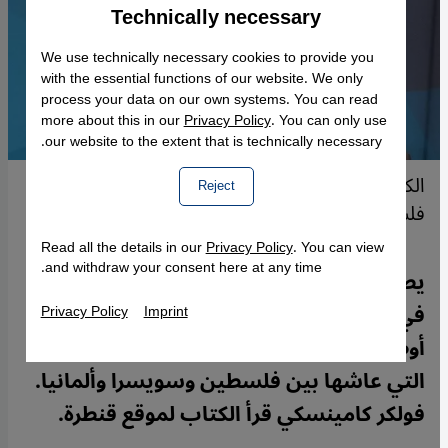
Technically necessary
Accept
Google Maps Embed
We use technically necessary cookies to provide you
with the essential functions of our website. We only
process your data on our own systems. You can read
more about this in our
Privacy Policy
. You can only use
our website to the extent that is technically necessary.
الكاتب والباحث السياسي عارف حجاج – بين
Reject
فلسطين وسويسرا وألمانيا.
Read all the details in our
Privacy Policy
. You can view
and withdraw your consent here at any time.
يصف الكاتب والباحث السياسي عارف حجاج
في كتابه الصادر بالألمانية بعنوان "ثلاثة
Privacy Policy
Imprint
أوطان بلا وطن" تجاربه الشخصية من حياته
التي عاشها بين فلسطين وسويسرا وألمانيا.
فولكر كامينسكي قرأ الكتاب لموقع قنطرة.