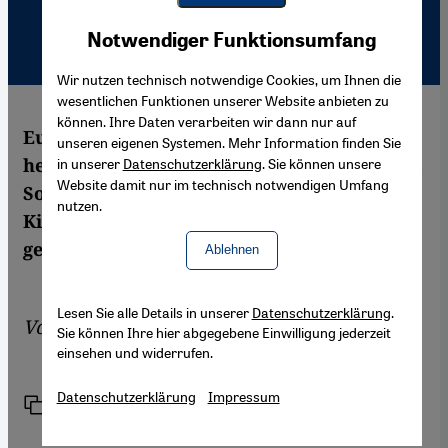
Youtube Embed
Akzeptieren
Notwendiger Funktionsumfang
Google Maps Embed
Wir nutzen technisch notwendige Cookies, um Ihnen die
wesentlichen Funktionen unserer Website anbieten zu
können. Ihre Daten verarbeiten wir dann nur auf
Europa ist ein freundlicher Ort, in den USA
unseren eigenen Systemen. Mehr Information finden Sie
herrschen Verbrechen und Ungerechtigkeit.
in unserer
Datenschutzerklärung
. Sie können unsere
Website damit nur im technisch notwendigen Umfang
So wird in modernen ägyptischen
nutzen.
Kinofilmen das Bild vom "Anderen"
gezeichnet.
Ablehnen
Lesen Sie alle Details in unserer
Datenschutzerklärung
.
Von
Ala Al-Hamarneh
Sie können Ihre hier abgegebene Einwilligung jederzeit
einsehen und widerrufen.
Datenschutzerklärung
Impressum
Link
Drucken
Teilen