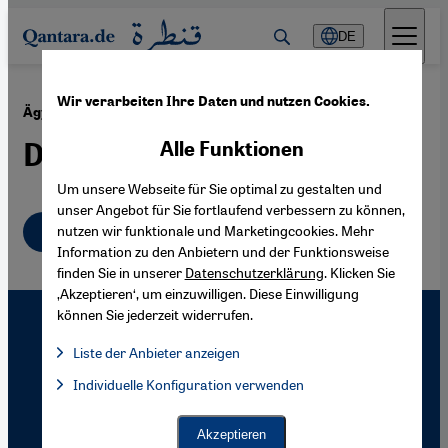
Direkt zum Inhalt springen
DE
Wir verarbeiten Ihre Daten und nutzen Cookies.
·
24.05.2005
Ägyptisches Kino
Der Weg nach Westen
Alle Funktionen
Um unsere Webseite für Sie optimal zu gestalten und
unser Angebot für Sie fortlaufend verbessern zu können,
Deutsch
nutzen wir funktionale und Marketingcookies. Mehr
Information zu den Anbietern und der Funktionsweise
finden Sie in unserer
Datenschutzerklärung
. Klicken Sie
‚Akzeptieren‘, um einzuwilligen. Diese Einwilligung
können Sie jederzeit widerrufen.
Liste der Anbieter anzeigen
Liste der Anbieter:
Individuelle Konfiguration verwenden
Facebook Embed / Facebook Connect
Facebook Embed / Facebook Connect, Google Maps Embed, Go
Google Tag Manager
Twitter Embed
Akzeptieren
Instagram Embed