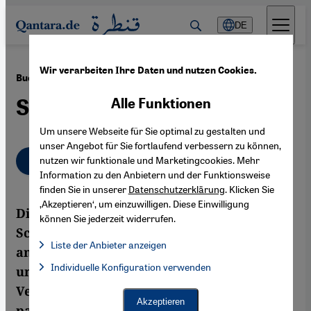
Direkt zum Inhalt springen
DE
Wir verarbeiten Ihre Daten und nutzen Cookies.
·
17.05.2012
Buchtipp: "Nakba – Die offene Wunde"
Spiegelbild der Gesellschaft
Alle Funktionen
Um unsere Webseite für Sie optimal zu gestalten und
unser Angebot für Sie fortlaufend verbessern zu können,
Deutsch
English
nutzen wir funktionale und Marketingcookies. Mehr
عربي
Information zu den Anbietern und der Funktionsweise
finden Sie in unserer
Datenschutzerklärung
. Klicken Sie
‚Akzeptieren‘, um einzuwilligen. Diese Einwilligung
Die Schweizer Journalistin Marlène
können Sie jederzeit widerrufen.
Schnieper beschreibt in ihrem Buch
Liste der Anbieter anzeigen
anhand von Biographien prominenter und
Liste der Anbieter:
Individuelle Konfiguration verwenden
Facebook Embed / Facebook Connect
unbekannter Palästinenser, wie Flucht und
Facebook Embed / Facebook Connect, Google Maps Embed, Go
Google Tag Manager
Vertreibung im Jahr 1948 noch heute die
Twitter Embed
Akzeptieren
palästinensische Gesellschaft prägen.
Instagram Embed