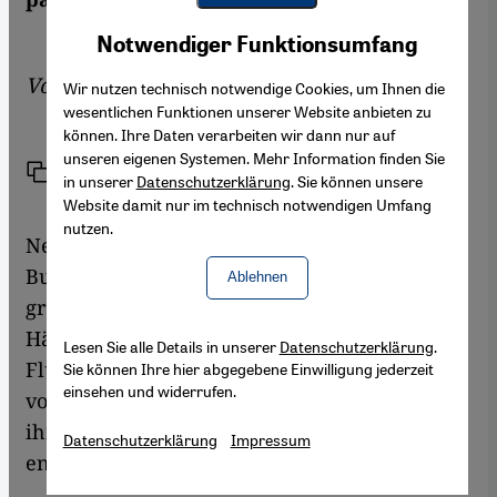
Youtube Embed
Akzeptieren
Notwendiger Funktionsumfang
Google Maps Embed
Von
Moritz Behrendt
Wir nutzen technisch notwendige Cookies, um Ihnen die
wesentlichen Funktionen unserer Website anbieten zu
können. Ihre Daten verarbeiten wir dann nur auf
unseren eigenen Systemen. Mehr Information finden Sie
Link
Drucken
Teilen
in unserer
Datenschutzerklärung
. Sie können unsere
Website damit nur im technisch notwendigen Umfang
nutzen.
Nein, die Schlüssel dürfen auch in diesem
Buch über die Nakba nicht fehlen – die
Ablehnen
großen, angerosteten Schlüssel ihrer alten
Häuser, die vertriebene Palästinenser in
Lesen Sie alle Details in unserer
Datenschutzerklärung
.
Flüchtlingslagern schon fast reflexhaft
Sie können Ihre hier abgegebene Einwilligung jederzeit
einsehen und widerrufen.
vorzeigen als Symbol für das Unrecht, das
ihnen und ihren Familien 1948 durch den
Datenschutzerklärung
Impressum
entstehenden Staat Israel angetan wurde.