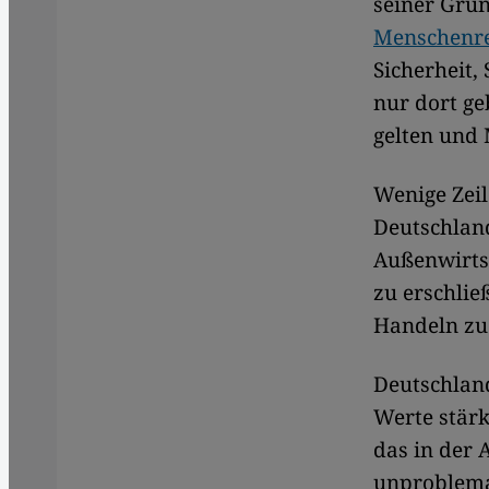
seiner Gru
Menschenr
Sicherheit,
nur dort ge
gelten und 
Wenige Zeil
Deutschland
Außenwirtsc
zu erschli
Handeln zu
Deutschlan
Werte stärk
das in der 
unproblemat