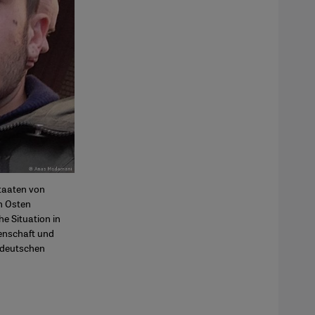
taaten von
n Osten
e Situation in
enschaft und
r deutschen