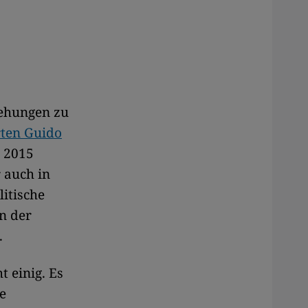
iehungen zu
ten Guido
n 2015
 auch in
itische
n der
.
t einig. Es
e