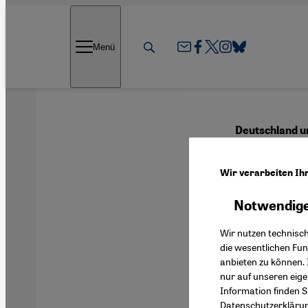
Direkt zum Inhalt springen
Menü
Deutschland u
Deuts
Wir verarbeiten Ih
Zwis
Notwendige
Wir nutzen technisc
die wesentlichen Fu
anbieten zu können. 
Deutsch
nur auf unseren eig
Information finden S
Datenschutzerkläru