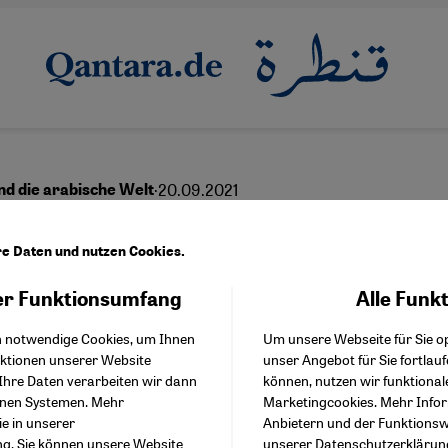
·
20.09.2021
nd die arabische Welt
che Nahost-Politik:
re Daten und nutzen Cookies.
chen Markt und Moral
r Funktionsumfang
Alle Funk
Facebook Embed / Facebo
Akzeptieren
Google Tag Manager
h notwendige Cookies, um Ihnen
Um unsere Webseite für Sie op
Twitter Embed
nktionen unserer Website
unser Angebot für Sie fortlau
Instagram Embed
Ihre Daten verarbeiten wir dann
können, nutzen wir funktional
Youtube Embed
English
عربي
enen Systemen. Mehr
Marketingcookies. Mehr Info
Google Maps Embed
ie in unserer
Anbietern und der Funktionswe
ng
. Sie können unsere Website
unserer
Datenschutzerklärun