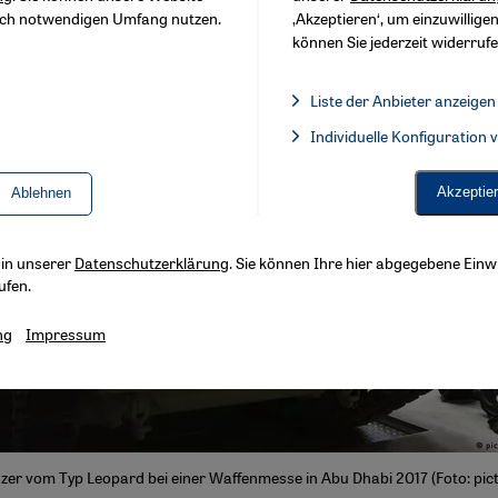
sch notwendigen Umfang nutzen.
‚Akzeptieren‘, um einzuwilligen
können Sie jederzeit widerrufe
Liste der Anbieter anzeigen
Liste der Anbieter:
Individuelle Konfiguration
Facebook Embed / Facebook 
Akzeptie
Ablehnen
s in unserer
Datenschutzerklärung
. Sie können Ihre hier abgegebene Einwi
ufen.
ng
Impressum
zer vom Typ Leopard bei einer Waffenmesse in Abu Dhabi 2017 (Foto: pic