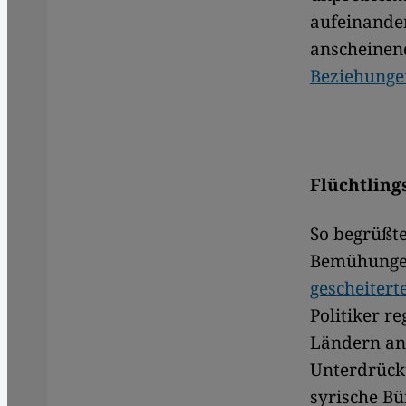
aufeinander
anscheinen
Beziehunge
Flüchtling
So begrüßt
Bemühungen
gescheitert
Politiker r
Ländern an 
Unterdrück
syrische Bü