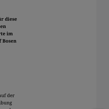
r diese
nen
rte im
f Bosen
auf der
eibung