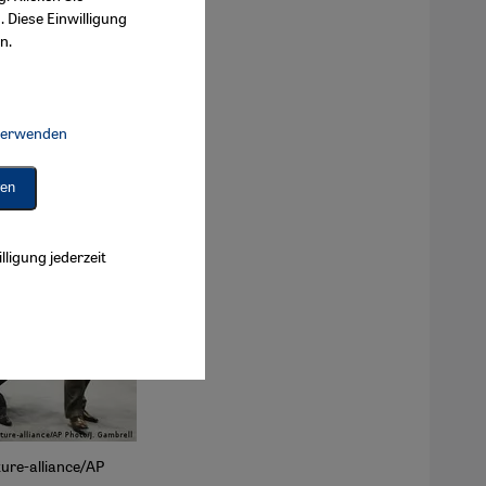
. Diese Einwilligung
n.
 verwenden
Connect, Google Maps Embed, Google Tag Manager, Instagram Embed, 
ren
lligung jederzeit
ture-alliance/AP