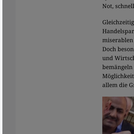
Not, schnel
Gleichzeiti
Handelspar
miserablen 
Doch besond
und Wirtsc
bemängeln K
Möglichkei
allem die 