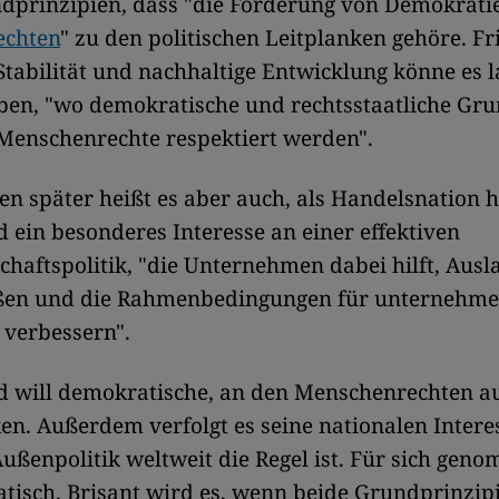
ndprinzipien, dass "die Förderung von Demokrati
echten
" zu den politischen Leitplanken gehöre. Fr
 Stabilität und nachhaltige Entwicklung könne es l
ben, "wo demokratische und rechtsstaatliche Gr
Menschenrechte respektiert werden".
en später heißt es aber auch, als Handelsnation 
 ein besonderes Interesse an einer effektiven
haftspolitik, "die Unternehmen dabei hilft, Aus
eßen und die Rahmenbedingungen für unternehme
 verbessern".
d will demokratische, an den Menschenrechten au
en. Außerdem verfolgt es seine nationalen Intere
Außenpolitik weltweit die Regel ist. Für sich gen
isch. Brisant wird es, wenn beide Grundprinzip