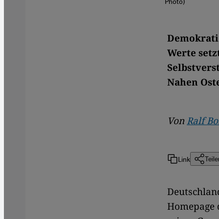
Photo)
Demokratie
Werte setz
Selbstvers
Nahen Oste
Von
Ralf B
Link
Teile
Deutschland
Homepage d