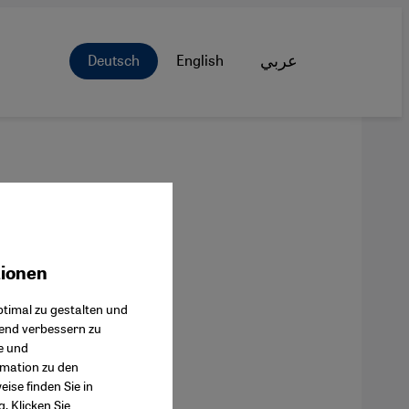
Deutsch
English
عربي
tionen
ok Connect
timal zu gestalten und
fend verbessern zu
e und
rmation zu den
ise finden Sie in
g
. Klicken Sie