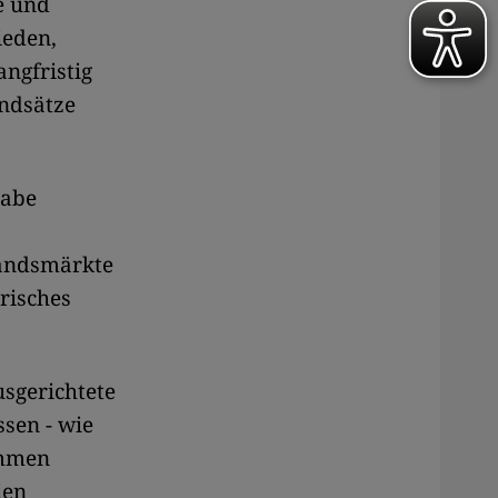
e und
ieden,
angfristig
undsätze
habe
landsmärkte
risches
sgerichtete
ssen - wie
ommen
ien