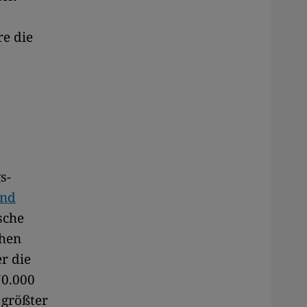
e die
s-
end
sche
chen
r die
70.000
 größter