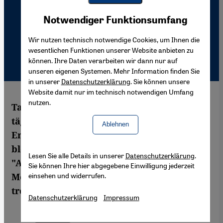
Youtube Embed
Akzeptieren
Notwendiger Funktionsumfang
Google Maps Embed
Wir nutzen technisch notwendige Cookies, um Ihnen die
wesentlichen Funktionen unserer Website anbieten zu
können. Ihre Daten verarbeiten wir dann nur auf
unseren eigenen Systemen. Mehr Information finden Sie
in unserer
Datenschutzerklärung
. Sie können unsere
Website damit nur im technisch notwendigen Umfang
nutzen.
Tausende von Menschen weltweit treffen
täglich eine der schwierigsten
Ablehnen
Entscheidungen ihres Lebens: Im Land
bleiben oder fliehen? Der Dokumentarfilm
Lesen Sie alle Details in unserer
Datenschutzerklärung
.
"Afghanistan – How We Choose" folgt
Sie können Ihre hier abgegebene Einwilligung jederzeit
einsehen und widerrufen.
Menschen, die eine solche Entscheidung
treffen müssen.
Datenschutzerklärung
Impressum