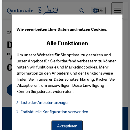
Direkt zum Inhalt springen
DE
Wir verarbeiten Ihre Daten und nutzen Cookies.
05.10.2016
Doku Global 3000:
Alle Funktionen
"Afghanistan – How We
Um unsere Webseite für Sie optimal zu gestalten und
unser Angebot für Sie fortlaufend verbessern zu können,
Choose"
nutzen wir funktionale und Marketingcookies. Mehr
Information zu den Anbietern und der Funktionsweise
finden Sie in unserer
Datenschutzerklärung
. Klicken Sie
‚Akzeptieren‘, um einzuwilligen. Diese Einwilligung
Deutsch
können Sie jederzeit widerrufen.
Liste der Anbieter anzeigen
Liste der Anbieter:
Individuelle Konfiguration verwenden
Facebook Embed / Facebook Connect
Facebook Embed / Facebook Connect, Google Maps Embed, Go
Google Tag Manager
Twitter Embed
Akzeptieren
Instagram Embed