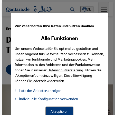
Direkt zum Inhalt springen
DE
Wir verarbeiten Ihre Daten und nutzen Cookies.
·
26.04.2017
Erste Frauenmoschee in Kopenhagen
Der Ruf der Muezzina in der
Alle Funktionen
Tradition des Propheten
Um unsere Webseite für Sie optimal zu gestalten und
unser Angebot für Sie fortlaufend verbessern zu können,
nutzen wir funktionale und Marketingcookies. Mehr
Information zu den Anbietern und der Funktionsweise
Deutsch
English
finden Sie in unserer
Datenschutzerklärung
. Klicken Sie
‚Akzeptieren‘, um einzuwilligen. Diese Einwilligung
können Sie jederzeit widerrufen.
Liste der Anbieter anzeigen
Liste der Anbieter:
Individuelle Konfiguration verwenden
Facebook Embed / Facebook Connect
Facebook Embed / Facebook Connect, Google Maps Embed, Go
Google Tag Manager
Twitter Embed
Akzeptieren
Instagram Embed