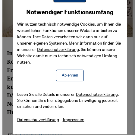
Youtube Embed
Akzeptieren
Notwendiger Funktionsumfang
Google Maps Embed
Wir nutzen technisch notwendige Cookies, um Ihnen die
wesentlichen Funktionen unserer Website anbieten zu
können. Ihre Daten verarbeiten wir dann nur auf
unseren eigenen Systemen. Mehr Information finden Sie
in unserer
Datenschutzerklärung
. Sie können unsere
In Europas erster Frauenmoschee in
Website damit nur im technisch notwendigen Umfang
Kopenhagen finden regelmäßig
nutzen.
Freitagsgebete statt. Aktuell steht die
Ablehnen
Eröffnung einer islamischen Akademie
kurz bevor, an der künftig Imaminnen für
Lesen Sie alle Details in unserer
Datenschutzerklärung
.
Dänemark ausgebildet werden sollen – ein
Sie können Ihre hier abgegebene Einwilligung jederzeit
Novum. Aus Kopenhagen berichtet Ulrike
einsehen und widerrufen.
Hummel.
Datenschutzerklärung
Impressum