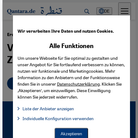
Direkt zum Inhalt springen
DE
Wir verarbeiten Ihre Daten und nutzen Cookies.
·
11.04.2007
Erstes Euro-Mediterranes Jugendparlament
Vielfalt, Dialog und
Alle Funktionen
Zusammenhalt
Um unsere Webseite für Sie optimal zu gestalten und
unser Angebot für Sie fortlaufend verbessern zu können,
nutzen wir funktionale und Marketingcookies. Mehr
Information zu den Anbietern und der Funktionsweise
Deutsch
finden Sie in unserer
Datenschutzerklärung
. Klicken Sie
‚Akzeptieren‘, um einzuwilligen. Diese Einwilligung
können Sie jederzeit widerrufen.
Liste der Anbieter anzeigen
Liste der Anbieter:
Individuelle Konfiguration verwenden
Facebook Embed / Facebook Connect
Facebook Embed / Facebook Connect, Google Maps Embed, Go
Google Tag Manager
Twitter Embed
Akzeptieren
Instagram Embed