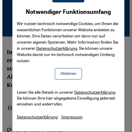
Youtube Embed
Akzeptieren
Notwendiger Funktionsumfang
Google Maps Embed
Wir nutzen technisch notwendige Cookies, um Ihnen die
wesentlichen Funktionen unserer Website anbieten zu
können. Ihre Daten verarbeiten wir dann nur auf
unseren eigenen Systemen. Mehr Information finden Sie
in unserer
Datenschutzerklärung
. Sie können unsere
Im Mai und Juni 2007 findet in Berlin das
Website damit nur im technisch notwendigen Umfang
erste Euro-Mediterrane Jugendparlament
nutzen.
statt. Die Teilnehmer trafen sich in
Ablehnen
Alexandria zu einer vorbereitenden
Konferenz.
Lesen Sie alle Details in unserer
Datenschutzerklärung
.
Sie können Ihre hier abgegebene Einwilligung jederzeit
einsehen und widerrufen.
Von
Nelly Youssef
Datenschutzerklärung
Impressum
Link
Drucken
Teilen