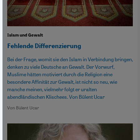
Islam und Gewalt
Fehlende Differenzierung
Bei der Frage, womit sie den Islam in Verbindung bringen,
denken zu viele Deutsche an Gewalt. Der Vorwurf,
Muslime hätten motiviert durch die Religion eine
besondere Affinität zur Gewalt, ist nicht so neu, wie
manche meinen, vielmehr folgt er uralten
abendländischen Klischees. Von Bülent Ucar
Von Bülent Ucar