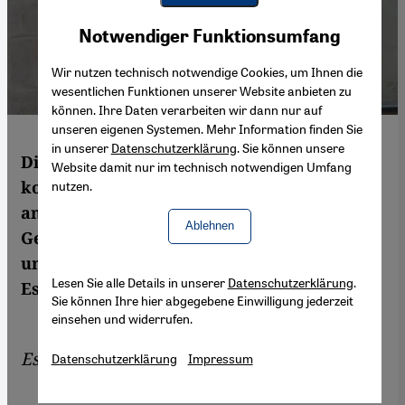
Youtube Embed
Akzeptieren
Notwendiger Funktionsumfang
Google Maps Embed
Wir nutzen technisch notwendige Cookies, um Ihnen die
wesentlichen Funktionen unserer Website anbieten zu
können. Ihre Daten verarbeiten wir dann nur auf
unseren eigenen Systemen. Mehr Information finden Sie
in unserer
Datenschutzerklärung
. Sie können unsere
Die Angst vor dem Islam ist sozial
Website damit nur im technisch notwendigen Umfang
konstruiert und angedockt an etablierte
nutzen.
anti-muslimische Rassismen, die in der
Ablehnen
Gesellschaft verankert sind – und die Islam
und Islamismus pauschal gleichsetzen. Ein
Lesen Sie alle Details in unserer
Datenschutzerklärung
.
Essay von Andreas Bock
Sie können Ihre hier abgegebene Einwilligung jederzeit
einsehen und widerrufen.
Essay von
Andreas Bock
Datenschutzerklärung
Impressum