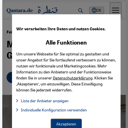
Direkt zum Inhalt springen
DE
Wir verarbeiten Ihre Daten und nutzen Cookies.
·
22.02.2017
Feindbild Islam
Muslime unter
Alle Funktionen
Generalverdacht
Um unsere Webseite für Sie optimal zu gestalten und
unser Angebot für Sie fortlaufend verbessern zu können,
nutzen wir funktionale und Marketingcookies. Mehr
Information zu den Anbietern und der Funktionsweise
Deutsch
English
عربي
finden Sie in unserer
Datenschutzerklärung
. Klicken Sie
‚Akzeptieren‘, um einzuwilligen. Diese Einwilligung
können Sie jederzeit widerrufen.
Liste der Anbieter anzeigen
Liste der Anbieter:
Individuelle Konfiguration verwenden
Facebook Embed / Facebook Connect
Facebook Embed / Facebook Connect, Google Maps Embed, Go
Google Tag Manager
Twitter Embed
Akzeptieren
Instagram Embed