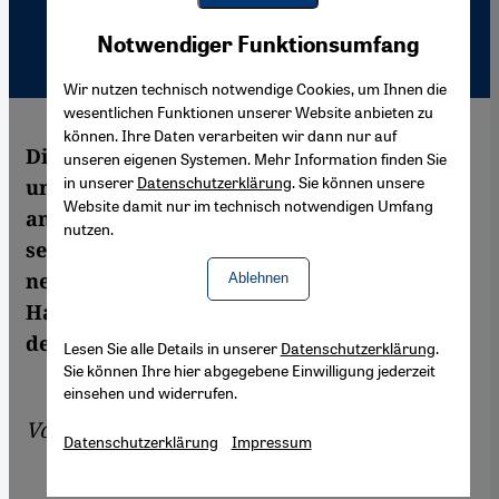
Youtube Embed
Akzeptieren
Notwendiger Funktionsumfang
Google Maps Embed
Wir nutzen technisch notwendige Cookies, um Ihnen die
wesentlichen Funktionen unserer Website anbieten zu
können. Ihre Daten verarbeiten wir dann nur auf
Die Verurteilung des berühmten Komikers
unseren eigenen Systemen. Mehr Information finden Sie
in unserer
Datenschutzerklärung
. Sie können unsere
und Schauspielers Adel Imam wegen
Website damit nur im technisch notwendigen Umfang
angeblicher Beleidigung des Islam in einem
nutzen.
seiner Filme wirft ein Schlaglicht auf die
neue Machtdemonstration muslimischer
Ablehnen
Hardliner und die zunehmende Bedrohung
der Meinungsfreiheit in Ägypten.
Lesen Sie alle Details in unserer
Datenschutzerklärung
.
Sie können Ihre hier abgegebene Einwilligung jederzeit
einsehen und widerrufen.
Von
Amira El Ahl
Datenschutzerklärung
Impressum