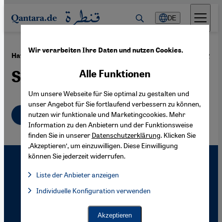
Direkt zum Inhalt springen
DE
Wir verarbeiten Ihre Daten und nutzen Cookies.
·
17.05.2012
Haftstrafe für ägyptischen Schauspieler Adel Imam
Schluss mit lustig
Alle Funktionen
Um unsere Webseite für Sie optimal zu gestalten und
unser Angebot für Sie fortlaufend verbessern zu können,
Deutsch
English
nutzen wir funktionale und Marketingcookies. Mehr
عربي
Information zu den Anbietern und der Funktionsweise
finden Sie in unserer
Datenschutzerklärung
. Klicken Sie
‚Akzeptieren‘, um einzuwilligen. Diese Einwilligung
können Sie jederzeit widerrufen.
Liste der Anbieter anzeigen
Liste der Anbieter:
Individuelle Konfiguration verwenden
Facebook Embed / Facebook Connect
Facebook Embed / Facebook Connect, Google Maps Embed, Go
Google Tag Manager
Twitter Embed
Akzeptieren
Instagram Embed