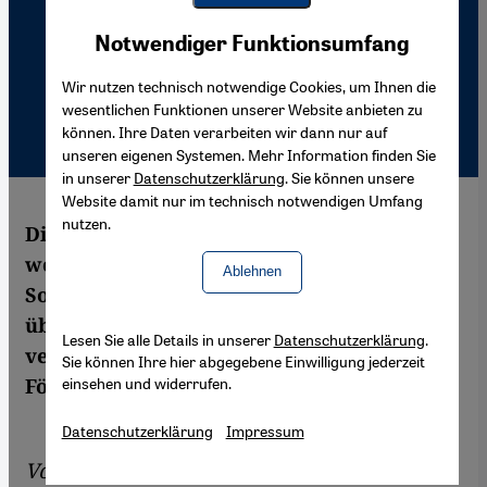
Youtube Embed
Akzeptieren
Notwendiger Funktionsumfang
Google Maps Embed
Wir nutzen technisch notwendige Cookies, um Ihnen die
wesentlichen Funktionen unserer Website anbieten zu
können. Ihre Daten verarbeiten wir dann nur auf
unseren eigenen Systemen. Mehr Information finden Sie
in unserer
Datenschutzerklärung
. Sie können unsere
Website damit nur im technisch notwendigen Umfang
nutzen.
Die Spirale der Gewalt im Irak dreht sich
weiter. Im Interview spricht der irakische
Ablehnen
Sozialwissenschaftler Faleh Abdul-Jabar
über die Hintergründe und stellt
Lesen Sie alle Details in unserer
Datenschutzerklärung
.
verschiedene Formen eines möglichen
Sie können Ihre hier abgegebene Einwilligung jederzeit
einsehen und widerrufen.
Föderalismus für den Irak vor.
Datenschutzerklärung
Impressum
Von
Youssef Hijazi