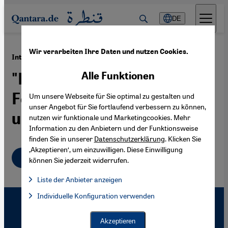
Direkt zum Inhalt springen
DE
Wir verarbeiten Ihre Daten und nutzen Cookies.
·
06.10.2006
Interview Faleh Abdul-Jabar:
"Der konfessionelle
Alle Funktionen
Föderalismus ist gefährlich
Um unsere Webseite für Sie optimal zu gestalten und
unser Angebot für Sie fortlaufend verbessern zu können,
und separatistisch"
nutzen wir funktionale und Marketingcookies. Mehr
Information zu den Anbietern und der Funktionsweise
finden Sie in unserer
Datenschutzerklärung
. Klicken Sie
‚Akzeptieren‘, um einzuwilligen. Diese Einwilligung
Deutsch
können Sie jederzeit widerrufen.
Liste der Anbieter anzeigen
Liste der Anbieter:
Individuelle Konfiguration verwenden
Facebook Embed / Facebook Connect
Facebook Embed / Facebook Connect, Google Maps Embed, Go
Google Tag Manager
Twitter Embed
Akzeptieren
Instagram Embed