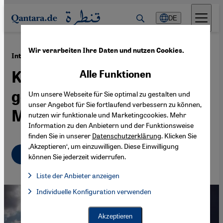
Direkt zum Inhalt springen
DE
Wir verarbeiten Ihre Daten und nutzen Cookies.
·
17.11.2014
Interview mit Abdallah Abu Rahma
Kreativer Widerstand
Alle Funktionen
gegen Stacheldraht und
Um unsere Webseite für Sie optimal zu gestalten und
unser Angebot für Sie fortlaufend verbessern zu können,
Mauern
nutzen wir funktionale und Marketingcookies. Mehr
Information zu den Anbietern und der Funktionsweise
finden Sie in unserer
Datenschutzerklärung
. Klicken Sie
‚Akzeptieren‘, um einzuwilligen. Diese Einwilligung
Deutsch
English
عربي
können Sie jederzeit widerrufen.
Liste der Anbieter anzeigen
Liste der Anbieter:
Individuelle Konfiguration verwenden
Facebook Embed / Facebook Connect
Facebook Embed / Facebook Connect, Google Maps Embed, Go
Google Tag Manager
Twitter Embed
Akzeptieren
Instagram Embed