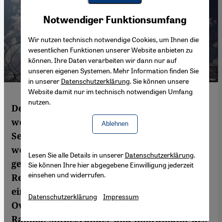
Youtube Embed
Akzeptieren
Notwendiger Funktionsumfang
Google Maps Embed
Wir nutzen technisch notwendige Cookies, um Ihnen die
wesentlichen Funktionen unserer Website anbieten zu
können. Ihre Daten verarbeiten wir dann nur auf
unseren eigenen Systemen. Mehr Information finden Sie
in unserer
Datenschutzerklärung
. Sie können unsere
Website damit nur im technisch notwendigen Umfang
nutzen.
Der Begriff "Palästinensischer Widerstand"
weckt Assoziationen mit
Ablehnen
Selbstmordanschlägen und Steine
werfenden Jugendlichen. Dabei ist der
Lesen Sie alle Details in unserer
Datenschutzerklärung
.
gewaltlose Widerstand in Palästina längst
Sie können Ihre hier abgegebene Einwilligung jederzeit
einsehen und widerrufen.
Realität. Das Dorf Bil’in hat dabei immer
eine Vorreiterrolle gespielt. Laura
Datenschutzerklärung
Impressum
Overmeyer sprach mit Abdallah Abu
Rahma, Mitbegründer und Koordinator des