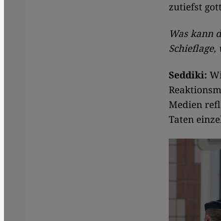
zutiefst go
Was kann d
Schieflage,
Seddiki:
Wi
Reaktionsm
Medien ref
Taten einze