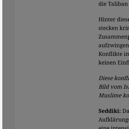
die Taliban
Hinter dies
stecken kri
Zusammenpra
aufzwingen 
Konflikte i
keinen Einf
Diese konfl
Bild vom Is
Muslime kon
Seddiki:
Das
Aufklärungs
eine intens