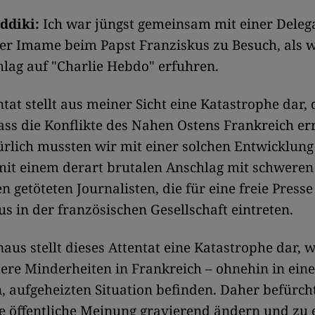
eddiki:
Ich war jüngst gemeinsam mit einer Deleg
her Imame beim Papst Franziskus zu Besuch, als 
lag auf "Charlie Hebdo" erfuhren.
ntat stellt aus meiner Sicht eine Katastrophe dar,
ass die Konflikte des Nahen Ostens Frankreich er
rlich mussten wir mit einer solchen Entwicklung
mit einem derart brutalen Anschlag mit schwere
en getöteten Journalisten, die für eine freie Press
s in der französischen Gesellschaft eintreten.
aus stellt dieses Attentat eine Katastrophe dar, w
ere Minderheiten in Frankreich – ohnehin in eine
, aufgeheizten Situation befinden. Daher befürcht
die öffentliche Meinung gravierend ändern und zu 