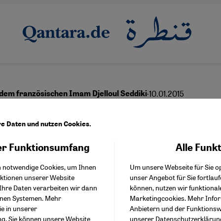
·
10.01.2015
 dem französischen Imam Djelloul Seddiki
emisten wollen uns ein
re Daten und nutzen Cookies.
 der Kulturen aufzwin
r Funktionsumfang
Alle Funk
Facebook Embed / Facebo
Akzeptieren
Google Tag Manager
h notwendige Cookies, um Ihnen
Um unsere Webseite für Sie op
Twitter Embed
nktionen unserer Website
unser Angebot für Sie fortlau
Instagram Embed
Ihre Daten verarbeiten wir dann
können, nutzen wir funktional
Youtube Embed
English
عربي
enen Systemen. Mehr
Marketingcookies. Mehr Info
Google Maps Embed
ie in unserer
Anbietern und der Funktionswe
ng
. Sie können unsere Website
unserer
Datenschutzerklärun