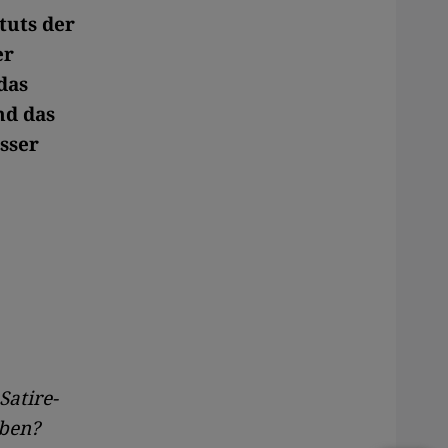
tuts der
er
das
nd das
sser
Satire-
aben?