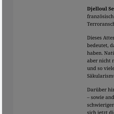
Djelloul S
französisc
Terroransch
Dieses Atte
bedeutet, d
haben. Natü
aber nicht 
und so viel
Säkularismu
Darüber hin
– sowie and
schwierigen
sich jetzt 