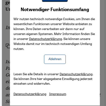
genommen keine Zwei-Staaten Lösung, sagt
Youtube Embed
Akzeptieren
Uri Avnery.
Notwendiger Funktionsumfang
Google Maps Embed
Wir nutzen technisch notwendige Cookies, um Ihnen die
wesentlichen Funktionen unserer Website anbieten zu
Interview von
Diana Hodali
können. Ihre Daten verarbeiten wir dann nur auf
unseren eigenen Systemen. Mehr Information finden Sie
in unserer
Datenschutzerklärung
. Sie können unsere
Website damit nur im technisch notwendigen Umfang
Link
Drucken
Teilen
nutzen.
Ablehnen
Israel hatte nach der Aufwertung der
Palästinensergebiete durch die UN-
Lesen Sie alle Details in unserer
Datenschutzerklärung
.
Generalversammlung im vergangenen Monat
Sie können Ihre hier abgegebene Einwilligung jederzeit
eine Beschleunigung des Siedlungsbaus in
einsehen und widerrufen.
den besetzten Palästinensergebieten
Datenschutzerklärung
Impressum
angekündigt. Ist die Bekanntgabe, dass erneut
Siedlungen gebaut werden, eine Antwort