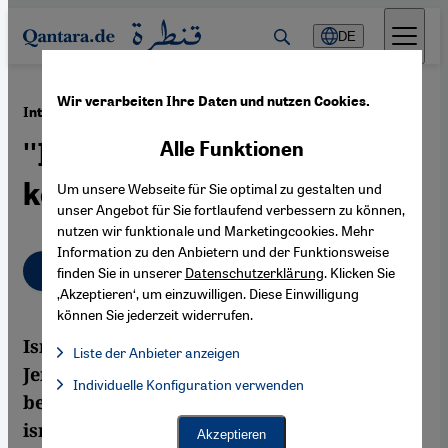
Direkt zum Inhalt springen
DE
Wir verarbeiten Ihre Daten und nutzen Cookies.
·
02.01.2013
Interview mit Uri Avnery
''Israel braucht Frieden,
Alle Funktionen
keine Siedlungen''
Um unsere Webseite für Sie optimal zu gestalten und
unser Angebot für Sie fortlaufend verbessern zu können,
nutzen wir funktionale und Marketingcookies. Mehr
Information zu den Anbietern und der Funktionsweise
Deutsch
English
عربي
finden Sie in unserer
Datenschutzerklärung
. Klicken Sie
‚Akzeptieren‘, um einzuwilligen. Diese Einwilligung
können Sie jederzeit widerrufen.
Israel treibt den Siedlungsbau in und um
Liste der Anbieter anzeigen
Jerusalem voran und stößt damit nicht nur
Liste der Anbieter:
Individuelle Konfiguration verwenden
Facebook Embed / Facebook Connect
Facebook Embed / Facebook Connect, Google Maps Embed, Go
bei den Vereinten Nationen auf Kritik. Die
Google Tag Manager
Twitter Embed
israelische Regierung will im Grunde
Akzeptieren
Instagram Embed