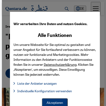
Direkt zum Inhalt springen
DE
Wir verarbeiten Ihre Daten und nutzen Cookies.
·
29.01.2023
Iranische Literatur im Exil
"Die Nachfrage nach
Alle Funktionen
persischen Büchern ist
Um unsere Webseite für Sie optimal zu gestalten und
unser Angebot für Sie fortlaufend verbessern zu können,
groß“
nutzen wir funktionale und Marketingcookies. Mehr
Information zu den Anbietern und der Funktionsweise
finden Sie in unserer
Datenschutzerklärung
. Klicken Sie
‚Akzeptieren‘, um einzuwilligen. Diese Einwilligung
Deutsch
English
عربي
können Sie jederzeit widerrufen.
Liste der Anbieter anzeigen
Liste der Anbieter:
Individuelle Konfiguration verwenden
Facebook Embed / Facebook Connect
Facebook Embed / Facebook Connect, Google Maps Embed, Go
Google Tag Manager
Twitter Embed
Akzeptieren
Instagram Embed