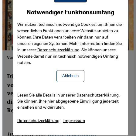
Youtube Embed
Akzeptieren
Notwendiger Funktionsumfang
Google Maps Embed
Wir nutzen technisch notwendige Cookies, um Ihnen die
wesentlichen Funktionen unserer Website anbieten zu
können. Ihre Daten verarbeiten wir dann nur auf
unseren eigenen Systemen. Mehr Information finden Sie
in unserer
Datenschutzerklärung
. Sie können unsere
Website damit nur im technisch notwendigen Umfang
Verlag und Buchhandlung Forough in Köln; Foto: privat
nutzen.
Die Verlegerin Anahita Redisiu aus Köln
Ablehnen
vertreibt persische Bücher, die im Iran
verboten oder zensiert sind. Sie kritisiert
Lesen Sie alle Details in unserer
Datenschutzerklärung
.
Sie können Ihre hier abgegebene Einwilligung jederzeit
die Zurückhaltung Deutschlands dem
einsehen und widerrufen.
Regime gegenüber.
Datenschutzerklärung
Impressum
Interview von
Gerrit Wustmann